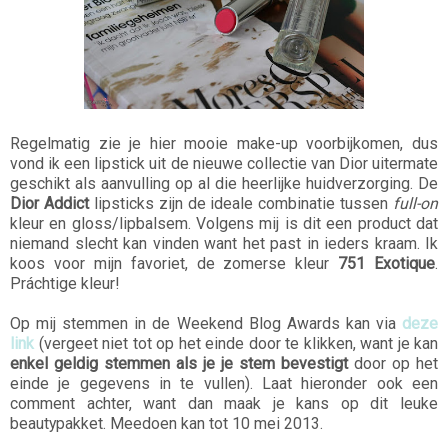
Regelmatig zie je hier mooie make-up voorbijkomen, dus
vond ik een lipstick uit de nieuwe collectie van Dior uitermate
geschikt als aanvulling op al die heerlijke huidverzorging. De
Dior Addict
lipsticks zijn de ideale combinatie tussen
full-on
kleur en gloss/lipbalsem. Volgens mij is dit een product dat
niemand slecht kan vinden want het past in ieders kraam. Ik
koos voor mijn favoriet, de zomerse kleur
751 Exotique
.
Práchtige kleur!
Op mij stemmen in de Weekend Blog Awards kan via
deze
link
(vergeet niet tot op het einde door te klikken, want je kan
enkel geldig stemmen als je je stem bevestigt
door op het
einde je gegevens in te vullen). Laat hieronder ook een
comment achter, want dan maak je kans op dit leuke
beautypakket. Meedoen kan tot 10 mei 2013.