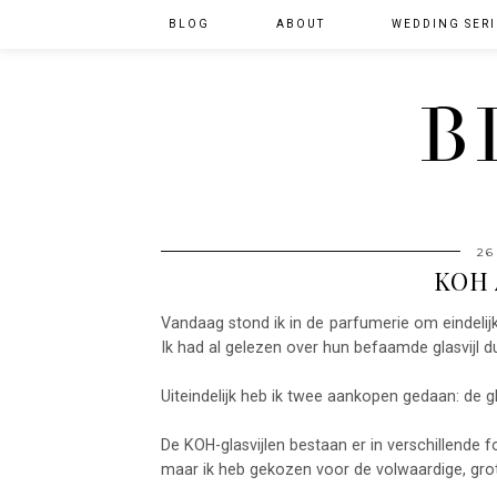
BLOG
ABOUT
WEDDING SERI
B
26
KOH
Vandaag stond ik in de parfumerie om eindeli
Ik had al gelezen over hun befaamde glasvijl dus
Uiteindelijk heb ik twee aankopen gedaan: de gla
De KOH-glasvijlen bestaan er in verschillende
maar ik heb gekozen voor de volwaardige, grote 