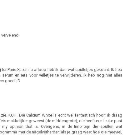
g vervelend!
ci Paris XL en na afloop heb ik dan wat spulletjes gekocht. Ik heb
, serum en iets voor velletjes te verwijderen. Ik heb nog niet alles
eer goed! ;D
zie. KOH. Die Calcium White is echt wel fantastisch hoor; ik draag
 iets makkelijker geweest (de middengrote), die heeft een leuke punt
m my opinion that is. Overigens, in de Inno zijn die spullen wat
ogramma met de nagelverharder: als je graag weet hoe die meeviel,