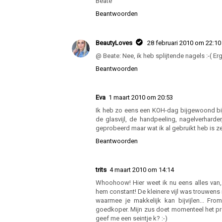
Beate
Beantwoorden
BeautyLoves
28 februari 2010 om 22:10
@ Beate: Nee, ik heb splijtende nagels :-( Er
Beantwoorden
Eva
1 maart 2010 om 20:53
Ik heb zo eens een KOH-dag bijgewoond bij I
de glasvijl, de handpeeling, nagelverharder
geprobeerd maar wat ik al gebruikt heb is z
Beantwoorden
trits
4 maart 2010 om 14:14
Whoohoow! Hier weet ik nu eens alles van, 
hem constant! De kleinere vijl was trouwens
waarmee je makkelijk kan bijvijlen... Fro
goedkoper. Mijn zus doet momenteel het pr
geef me een seintje k? :-)