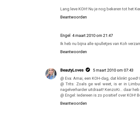
Lang leve KOH! Nu je nog bekeren tot het Kenz
Beantwoorden
Engel
4 maart 2010 om 21:47
Ik heb nu bijna alle spulletjes van Koh verz
Beantwoorden
BeautyLoves
5 maart 2010 om 07:43
@ Eva: Amai, een KOH-dag, dat klinkt goed! 
@ Trits: Zoals ge wel weet, is er in Limb
nagelverharder uitdraait! KenzoKi... daar h
@ Engel: Iedereen is zo positief over KOH! Be
Beantwoorden