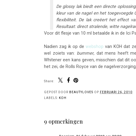
De glossy lak biedt een directe oplossing
kleur van de nagel en het toegevoegde 
flexibiliteit. De lak creëert het effec
Resultaat: direct stralende, witte nagelr
Voor dit flesje van 10 ml betaalde ik in de Ici P
Nadien zag ik op de
webshop
van KOH dat ze 
wel zoiets van:
bummer
, dat mens heeft me
Whitener een kans geven, misschien dat dit o
het zei, de Rolls Royce van de nagelverzorging
Share:
GEPOST DOOR
BEAUTYLOVES
OP
FEBRUARI 26, 2010
LABELS:
KOH
9 opmerkingen