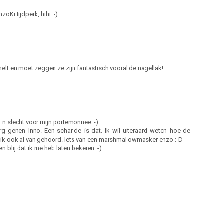
oKi tijdperk, hihi :-)
amelt en moet zeggen ze zijn fantastisch vooral de nagellak!
En slecht voor mijn portemonnee :-)
urg genen Inno. Een schande is dat. Ik wil uiteraard weten hoe de
eb ik ook al van gehoord. Iets van een marshmallowmasker enzo :-D
n blij dat ik me heb laten bekeren :-)