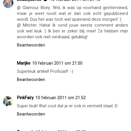
heel leuk en "verstandig" stuk, het was ook heel
interessant om over verschillen tussen de Vlaamse en
Nederlandse bloggers te lezen. Wat vind je zelf van dit
stuk?
Beantwoorden
BeautyLoves
10 februari 2011 om 21:46
@ Glamour Bbey.: Wel, ik was op voorhand geïnterviewd,
maar je weet nooit wat er dan ook echt gepubliceerd
wordt. Dus het was toch wel spannend deze morgen! :)
@ Mitchin: Haha! Ik vond jouw eerste comment anders
ook wel leuk :) Ik ben er zeker blij mee! Ze hebben mijn
woorden ook niet verdraaid, gelukkig!
Beantwoorden
Marijke
10 februari 2011 om 21:50
Superleuk artikel! Proficiat!! :-)
Beantwoorden