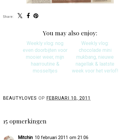
Share:
You may also enjoy:
Weekly vlog: nog
even doorbijten voor
mooier weer, mijn
haarroutine &
mosseltjes
Weekly vlog:
chocolade mini
mukbang, nieuwe
nagellak & laatste
week voor het verlof!