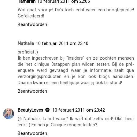
PinkFairy
10 februari 2011 om 21:52
Super leuk! Wat cool dat je er ook in vermeld staat :D
Beantwoorden
Tamarah
10 februari 2011 om 22:05
Wat gaaf voor je! Da's toch echt weer een hoogtepuntje!
Gefeliciteerd!
Beantwoorden
Nathalie
10 februari 2011 om 23:40
proficiat ;)
Ik ben ingeschreven bij "insiders" en ze zochten mensen
die het clinique 3stappen plan wilden testen. Bij de pré-
enquete werd gevraagd waar je informatie haalt qua
verzorgingsproducten en je kon ook blogs aanduiden.
Daarna kwam er een heel lijstje waar jij ook bij stond!