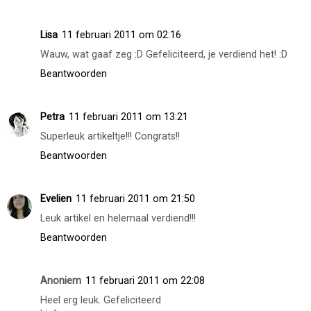
Beantwoorden
BeautyLoves
10 februari 2011 om 23:42
@ Nathalie: Is het waar? Ik wist dat zelfs niet! Oké, best
leuk! :) En heb je Clinique mogen testen?
Beantwoorden
Lisa
11 februari 2011 om 02:16
Wauw, wat gaaf zeg :D Gefeliciteerd, je verdiend het! :D
Beantwoorden
Petra
11 februari 2011 om 13:21
Superleuk artikeltje!!! Congrats!!
Beantwoorden
Evelien
11 februari 2011 om 21:50