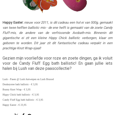
Happy Easter:
nieuw voor 2011, is dit cadeau een hol ei van 500g, gemaakt
van twee helften ballistic mix - de ene helft is gemaakt van de zoete Candy
Fluff-
mix, de andere van de verfrissende Avobath-mix
. Binnenin dit
gigantische ei zit een kleine Hippy Chick ballistic
verborgen, klaar om
geboren te worden. Dit jaar zit dit fantastische cadeau verpakt in een
prachtige Knot Wrap-sjaal!
Gezien mijn voorliefde voor roze en zoete dingen, ga ik voluit
voor de Candy Fluff Egg bath ballistic! En gaan jullie iets
halen bij Lush van deze paascollectie?
Lush - Pasen @ Lush Antwerpen en Lush Brussel
Donkeyotee bath ballistic - € 3,95
Bunny Knot Wrap - € 3,95
Hippy Chick bath ballistic - € 3,95
Candy Fluff Egg bath ballistic - € 3,95
Happy Easter - € 23,95