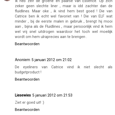
Ik heb zelf de groene en paarse van Essence. Op zich
zeker geen slechte liner , maar is idd zachter dan de
fluidlines. Maar oke , ik vind hem best goed ! Die van
Catrice ben ik echt wel favoriet van ! Die van ELF wat
minder , bij de eerste malen in gebruik , brengt hij mooi
aan , bijna als de Fluidlines , maar persoonlijk vind ik hem
wel vrij snel uitdrogen waardoor het toch wel moeilijk
wordt om hem ulraprecies aan te brengen .
Beantwoorden
Anoniem
5 januari 2012 om 21:02
De eyeliners van Catrice vind ik niet slecht als
budgetproduct !
Beantwoorden
Liesewies
5 januari 2012 om 21:53
Ziet er goed uit! :)
Beantwoorden