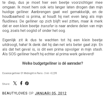
te diep, dus je moet hier een beetje voorzichtiger mee
omgaan. Ik moet hem ook iets langer laten drogen dan mijn
huidige gelliner. Aanbrengen gaat wel gemakkelijk, en de
houdbaarheid is prima, al houdt hij niet even lang als mijn
fluidlines. De gelliner op zich blijft wel zitten, maar ik merk
dat er een klein beetje
transfer
is naar andere delen van mijn
oog, zoals het ooglid of onder het oog.
Eigenlijk zit ik dus te wachten tot hij een klein beetje
uitdroogt, haha! Ik denk dat hij dan net iets beter gaat zijn. En
als dat het geval is, is dit een prima opvolger in mijn stash.
Als SOS-gelliner heeft hij echter al prima werk geleverd!
Welke budgetgelliner is dé aanrader?
Essence gelliner 01 Midnight in Paris - 3 ml - € 2,99
Share:
BEAUTYLOVES
OP
JANUARI 05, 2012
DELEN