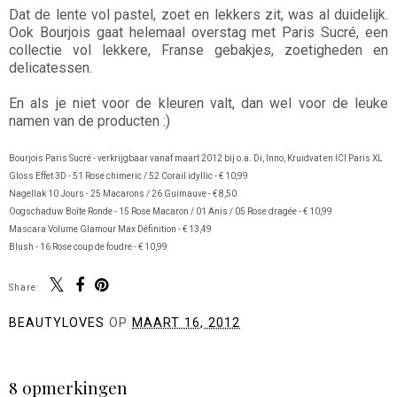
Dat de lente vol pastel, zoet en lekkers zit, was al duidelijk.
Ook Bourjois gaat helemaal overstag met Paris Sucré, een
collectie vol lekkere, Franse gebakjes, zoetigheden en
delicatessen.
En als je niet voor de kleuren valt, dan wel voor de leuke
namen van de producten :)
Bourjois Paris Sucré - verkrijgbaar vanaf maart 2012 bij o.a. Di, Inno, Kruidvat en ICI Paris XL
Gloss Effet 3D - 51 Rose chimeric / 52 Corail idyllic - € 10,99
Nagellak 10 Jours - 25 Macarons / 26 Guimauve - € 8,50
Oogschaduw Boîte Ronde - 15 Rose Macaron / 01 Anis / 05 Rose dragée - € 10,99
Mascara Volume Glamour Max Définition - € 13,49
Blush - 16 Rose coup de foudre - € 10,99
Share:
BEAUTYLOVES
OP
MAART 16, 2012
DELEN
8 opmerkingen