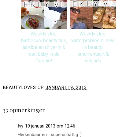
Weekly vlog:
Weekly vlog:
barbecue, beauty talk,
waterprobleem, new
aardbeien drive-in &
in beauty,
een baby in de
smurfentaart &
familie!
valpartij
BEAUTYLOVES
OP
JANUARI 19, 2013
DELEN
33 opmerkingen
Ivy
19 januari 2013 om 12:46
Herkenbaar en .. superschattig :)!