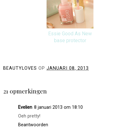
Essie Good As New
base protector
BEAUTYLOVES
OP
JANUARI 08, 2013
DELEN
21 opmerkingen
Evelien
8 januari 2013 om 18:10
Oeh pretty!
Beantwoorden