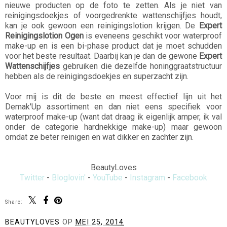
nieuwe producten op de foto te zetten. Als je niet van
reinigingsdoekjes of voorgedrenkte wattenschijfjes houdt,
kan je ook gewoon een reinigingslotion krijgen. De
Expert
Reinigingslotion Ogen
is eveneens geschikt voor waterproof
make-up en is een bi-phase product dat je moet schudden
voor het beste resultaat. Daarbij kan je dan de gewone
Expert
Wattenschijfjes
gebruiken die dezelfde honinggraatstructuur
hebben als de reinigingsdoekjes en superzacht zijn.
Voor mij is dit de beste en meest effectief lijn uit het
Demak'Up assortiment en dan niet eens specifiek voor
waterproof make-up (want dat draag ik eigenlijk amper, ik val
onder de categorie hardnekkige make-up) maar gewoon
omdat ze beter reinigen en wat dikker en zachter zijn.
BeautyLoves
Twitter
-
Bloglovin'
-
YouTube
-
Instagram
-
Facebook
Share:
BEAUTYLOVES
OP
MEI 25, 2014