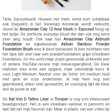
Tarte, bijvoorbeeld. Hoewel het merk sinds kort schijnbaar
ook (beperkt) in het Verenigd Koninkrijk wordt verkocht,
stond de
Amazonian Clay 12-hour blush
in
Exposed
hoog op
het lijstje. De perfecte
everyday blush
die dan ook nog eens
zeer lang houdt. Ook naar hun
Amazonian Clay Airbrush
Foundation
en bijbehorende
Airbuki Bamboo Powder
Foundation Brush
was ik best benieuwd. Ik ben nochtans niet
het type dat snel naar een poederfoundation grijpt (vloeibare
foundation,
for the win
!) maar zoals gewoonlijk prikkelde een
of andere YouTube-review mijn nieuwsgierigheid. De kleur
matchen was even een opgave, maar uiteindelijk koos ik
voor Light-Medium Neutral voor de lichte tot medium huid
met gele en roze ondertonen. Ik heb hem nog niet
geprobeerd, enkel snel geswatcht, en voorlopig lijkt de kleur
wel de juiste te zijn.
De
Kat Von D Tattoo Liner
in
Trooper
is nog zo'n interessant
beautyproduct. Het is een vloeibare eyeliner in penvorm en
laat dat net mijn favoriet zijn. Maar in plaats van een vilten tip