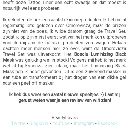
heeft deze Tattoo Liner een echt kwastje en dat moest ik
natuurlijk wel eens proberen.
Ik selecteerde ook een aantal skincareproducten. Ik heb nu al
regelmatig iets gelezen over Omorovicza, maar de prijzen
zijn niet van de poes. Ik wilde daarom graag de Travel Set,
zodat ik op zijn minst eerst wat van het merk kon uitproberen
voor ik mij aan de fullsize producten zou wagen. Helaas
dachten meer mensen hier zo over, want de Omorovicza
Travel Set was uitverkocht. Het
Boscia Luminizing Black
Mask
was gelukkig wel in stock! Volgens mij heb ik het merk
wel al bij Essenza zien staan, maar het Luminizing Black
Mask heb ik nooit gevonden. Dit is een zuiverend masker in
een tube en transformeert bij het drogen van een dikke gel
naar een peel-off masker.
Ik heb dus weer een aantal nieuwe speeltjes :-) Laat mij
gerust weten waar je een review van wilt zien!
BeautyLoves
Twitter
-
Bloglovin'
-
YouTube
-
Instagram
-
Facebook