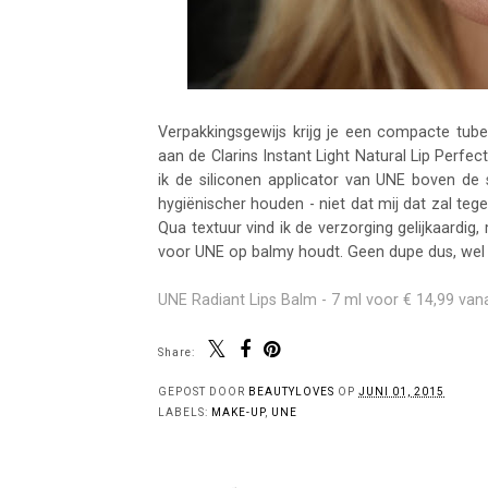
Verpakkingsgewijs krijg je een compacte tube
aan de Clarins Instant Light Natural Lip Perfec
ik de siliconen applicator van UNE boven de 
hygiënischer houden - niet dat mij dat zal teg
Qua textuur vind ik de verzorging gelijkaardig, 
voor UNE op balmy houdt. Geen dupe dus, wel 
UNE Radiant Lips Balm - 7 ml voor € 14,99 vanaf
Share:
You 
Clarins Lip Oil Balm
Clarins Joli Rouge
Cl
Satin Lipstick in 788
Peach Nude