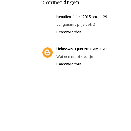
GEPOST DOOR
BEAUTYLOVES
OP
JUNI 01, 2015
LABELS:
MAKE-UP
,
UNE
2 opmerkingen
beauties
1 juni 2015 om 11:29
aangename prijs ook :)
Beantwoorden
Unknown
1 juni 2015 om 15:39
Wat een mooi kleurtje !
Beantwoorden