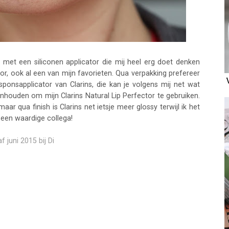
 met een siliconen applicator die mij heel erg doet denken
tor, ook al een van mijn favorieten. Qua verpakking prefereer
sponsapplicator van Clarins, die kan je volgens mij net wat
enhouden om mijn Clarins Natural Lip Perfector te gebruiken.
maar qua finish is Clarins net ietsje meer glossy terwijl ik het
een waardige collega!
 juni 2015 bij Di
may also enjoy:
arins Joli Rouge
Hourglass Ambient
Hourglass Ambient
Lipstick
Lighting Edit
Soft Glow
Unlocked Leopard
Foundation Brush