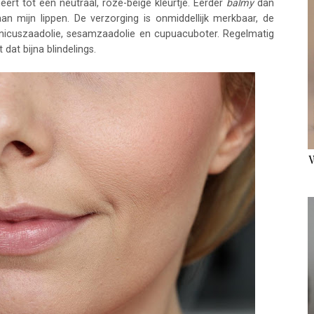
meert tot een neutraal, roze-beige kleurtje. Eerder
balmy
dan
n mijn lippen. De verzorging is onmiddellijk merkbaar, de
inicuszaadolie, sesamzaadolie en cupuacuboter. Regelmatig
dat bijna blindelings.