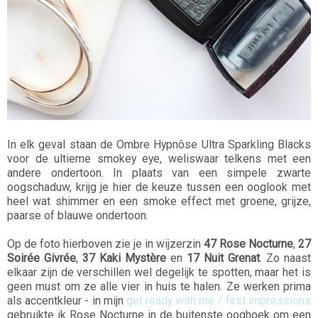
In elk geval staan de Ombre Hypnôse Ultra Sparkling Blacks
voor de ultieme smokey eye, weliswaar telkens met een
andere ondertoon. In plaats van een simpele zwarte
oogschaduw, krijg je hier de keuze tussen een ooglook met
heel wat shimmer en een smoke effect met groene, grijze,
paarse of blauwe ondertoon.
Op de foto hierboven zie je in wijzerzin
47 Rose Nocturne
,
27
Soirée Givrée
,
37 Kaki Mystère
en
17 Nuit Grenat
. Zo naast
elkaar zijn de verschillen wel degelijk te spotten, maar het is
geen must om ze alle vier in huis te halen. Ze werken prima
als accentkleur - in mijn
get ready with me / first impressions
gebruikte ik Rose Nocturne in de buitenste ooghoek om een