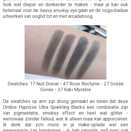
look wat dieper en donkerder te maken - maar je kan ook
helemaal voor de
heavy smokey eye
gaan en de oogschaduw
uitwerken van ooglid tot en met arcadeboog.
Swatches: 17 Nuit Grenat - 47 Rose Nocturne - 27 Soirée
Givrée - 37 Kaki Mystère
De swatches op arm zijn droog gemaakt en tonen dat deze
Ombre Hypnôse Ultra Sparkling Blacks een combinatie zijn
van pigmentatie, smokey effect en heel wat glitter -
weliswaar zonder fallout, wat ik alleen maar kan appreciëren.
Ik denk dat zo'n mono in je make-uplade wel een
meerwaarde kan betekenen - ik heb namelijk zelf heel wat