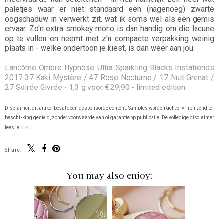
paletjes waar er niet standaard een (nagenoeg) zwarte
oogschaduw in verwerkt zit, wat ik soms wel als een gemis
ervaar. Zo'n extra smokey mono is dan handig om die lacune
op te vullen en neemt met z'n compacte verpakking weinig
plaats in - welke ondertoon je kiest, is dan weer aan jou.
Lancôme Ombre Hypnôse Ultra Sparkling Blacks Instatrends
2017 37 Kaki Mystère / 47 Rose Nocturne / 17 Nuit Grenat /
27 Soirée Givrée - 1,3 g voor € 29,90 - limited edition
Disclaimer: dit artikel bevat geen gesponsorde content. Samples worden geheel vrijblijvend ter
beschikking gesteld, zonder voorwaarde van of garantie op publicatie. De volledige disclaimer
hier
lees je
.
Share:
You may also enjoy: