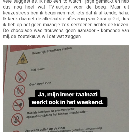
vele suggesties, ik heb een 'to watch'-lijstje gemaakt en heb
dus nog heel wat TV-uurtjes voor de boeg. Maar uit
keuzestress ben ik begonnen met iets dat ik al kende, haha.
Ik keek daarnet de allerlaatste aflevering van Gossip Girl, dus
ik heb op net geen maandje zes seizoenen achter de kiezen.
De chocolade was trouwens geen aanrader - komende van
mij, de zoetekauw, wil dat wat zeggen.