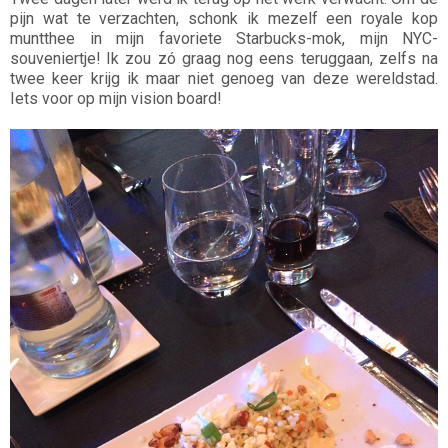
pijn wat te verzachten, schonk ik mezelf een royale kop
muntthee in mijn favoriete Starbucks-mok, mijn NYC-
souveniertje! Ik zou zó graag nog eens teruggaan, zelfs na
twee keer krijg ik maar niet genoeg van deze wereldstad.
Iets voor op mijn vision board!