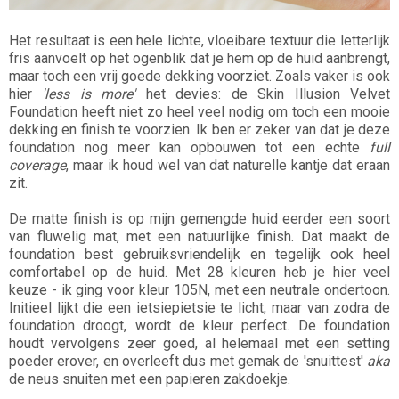
Het resultaat is een hele lichte, vloeibare textuur die letterlijk
fris aanvoelt op het ogenblik dat je hem op de huid aanbrengt,
maar toch een vrij goede dekking voorziet. Zoals vaker is ook
hier
'less is more'
het devies: de Skin Illusion Velvet
Foundation heeft niet zo heel veel nodig om toch een mooie
dekking en finish te voorzien. Ik ben er zeker van dat je deze
foundation nog meer kan opbouwen tot een echte
full
coverage
, maar ik houd wel van dat naturelle kantje dat eraan
zit.
De matte finish is op mijn gemengde huid eerder een soort
van fluwelig mat, met een natuurlijke finish. Dat maakt de
foundation best gebruiksvriendelijk en tegelijk ook heel
comfortabel op de huid. Met 28 kleuren heb je hier veel
keuze - ik ging voor kleur 105N, met een neutrale ondertoon.
Initieel lijkt die een ietsiepietsie te licht, maar van zodra de
foundation droogt, wordt de kleur perfect. De foundation
houdt vervolgens zeer goed, al helemaal met een setting
poeder erover, en overleeft dus met gemak de 'snuittest'
aka
de neus snuiten met een papieren zakdoekje.