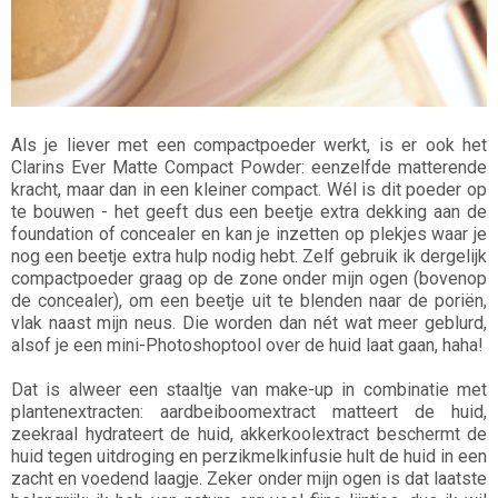
Als je liever met een compactpoeder werkt, is er ook het
Clarins Ever Matte Compact Powder: eenzelfde matterende
kracht, maar dan in een kleiner compact. Wél is dit poeder op
te bouwen - het geeft dus een beetje extra dekking aan de
foundation of concealer en kan je inzetten op plekjes waar je
nog een beetje extra hulp nodig hebt. Zelf gebruik ik dergelijk
compactpoeder graag op de zone onder mijn ogen (bovenop
de concealer), om een beetje uit te blenden naar de poriën,
vlak naast mijn neus. Die worden dan nét wat meer geblurd,
alsof je een mini-Photoshoptool over de huid laat gaan, haha!
Dat is alweer een staaltje van make-up in combinatie met
plantenextracten: aardbeiboomextract matteert de huid,
zeekraal hydrateert de huid, akkerkoolextract beschermt de
huid tegen uitdroging en perzikmelkinfusie hult de huid in een
zacht en voedend laagje. Zeker onder mijn ogen is dat laatste