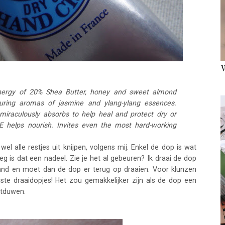
synergy of 20% Shea Butter, honey and sweet almond
lluring aromas of jasmine and ylang-ylang essences.
 miraculously absorbs to help heal and protect dry or
n E helps nourish. Invites even the most hard-working
 wel alle restjes uit knijpen, volgens mij. Enkel de dop is wat
g is dat een nadeel. Zie je het al gebeuren? Ik draai de dop
and en moet dan de dop er terug op draaien. Voor klunzen
iste draaidopjes! Het zou gemakkelijker zijn als de dop een
htduwen.