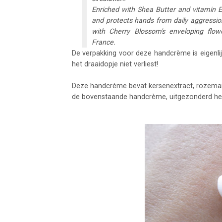
Enriched with Shea Butter and vitamin E
and protects hands from daily aggressio
with Cherry Blossom's enveloping flow
France.
De verpakking voor deze handcrème is eigenlijk
het draaidopje niet verliest!
Deze handcrème bevat kersenextract, rozemarijn
de bovenstaande handcrème, uitgezonderd het