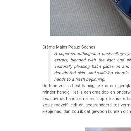
Crème Mains Peaux Sêches
A super-smoothing--and best-selling--
extract, blended with the light and a
Texturally pleasing balm glides on and
dehydrated skin. Anti-oxidizing vitami
hands to a fresh beginning.
De tube zelf is best handig, je kan er eigenlijk
minder handig. Het is een draaidop en onderwe
los, duw de handcrème eruit op de andere h
zoals mezelf leidt dit gegarandeerd tot verm
klepje had, dan zou ik dat gewoon kunnen dic