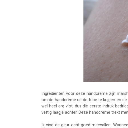
Ingrediënten voor deze handcrème zijn marshm
om de handcrème uit de tube te krijgen en de te
wel heel erg vlot, dus die eerste indruk bedrieg
vettig laagje achter. Deze handcrème trekt me
Ik vind de geur echt goed meevallen. Wanneer