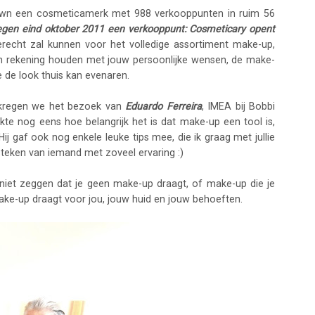
Brown een cosmeticamerk met 988 verkooppunten in ruim 56
 tegen eind oktober 2011 een verkooppunt: Cosmeticary opent
terecht zal kunnen voor het volledige assortiment make-up,
llen rekening houden met jouw persoonlijke wensen, de make-
 de look thuis kan evenaren.
 kregen we het bezoek van
Eduardo Ferreira
, IMEA bij Bobbi
kte nog eens hoe belangrijk het is dat make-up een tool is,
ij gaf ook nog enkele leuke tips mee, die ik graag met jullie
steken van iemand met zoveel ervaring :)
 niet zeggen dat je geen make-up draagt, of make-up die je
make-up draagt voor jou, jouw huid en jouw behoeften.