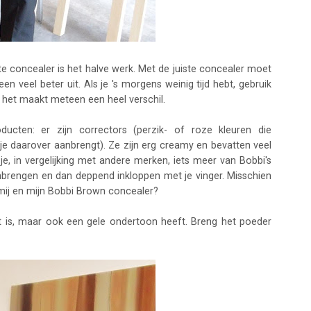
ste concealer is het halve werk. Met de juiste concealer moet
en veel beter uit. Als je 's morgens weinig tijd hebt, gebruik
n het maakt meteen een heel verschil.
cten: er zijn correctors (perzik- of roze kleuren die
 je daarover aanbrengt). Ze zijn erg creamy en bevatten veel
 je, in vergelijking met andere merken, iets meer van Bobbi's
brengen en dan deppend inkloppen met je vinger. Misschien
 mij en mijn Bobbi Brown concealer?
t is, maar ook een gele ondertoon heeft. Breng het poeder