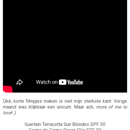
Oké, korte filmpjes maken is niet mijn sterkste kant. Vorige
maand was blijkbaar een unicum. Maar ach,
more of me to
love
! ;)
Guerlain Terracotta Sun Blondes SPF 30