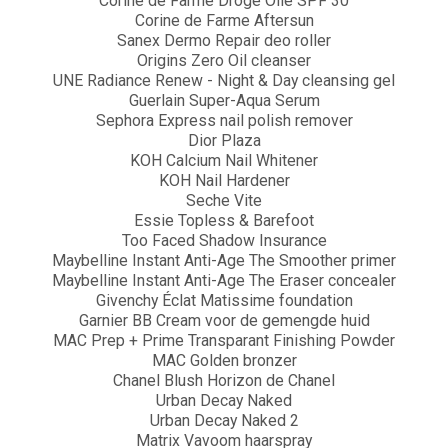
Corine de Farme Droge Olie SPF 30
Corine de Farme Aftersun
Sanex Dermo Repair deo roller
Origins Zero Oil cleanser
UNE Radiance Renew - Night & Day cleansing gel
Guerlain Super-Aqua Serum
Sephora Express nail polish remover
Dior Plaza
KOH Calcium Nail Whitener
KOH Nail Hardener
Seche Vite
Essie Topless & Barefoot
Too Faced Shadow Insurance
Maybelline Instant Anti-Age The Smoother primer
Maybelline Instant Anti-Age The Eraser concealer
Givenchy Éclat Matissime foundation
Garnier BB Cream voor de gemengde huid
MAC Prep + Prime Transparant Finishing Powder
MAC Golden bronzer
Chanel Blush Horizon de Chanel
Urban Decay Naked
Urban Decay Naked 2
Matrix Vavoom haarspray