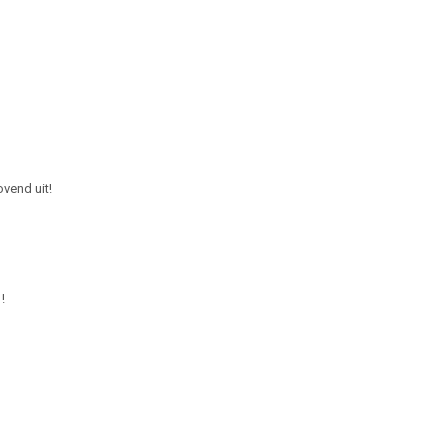
eb maar erg benieuwd naar ben !
ovend uit!
!