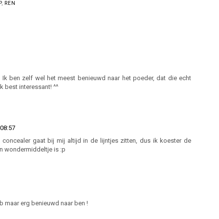
larins Ombre Skin
Natasha Denona I
Best of beauty 2024:
Intense Colour
Need A Nude Palette
skincare & make-up
owder Eyeshadow
P
,
REN
. Ik ben zelf wel het meest benieuwd naar het poeder, dat die echt
k best interessant! ^^
08:57
ncealer gaat bij mij altijd in de lijntjes zitten, dus ik koester de
n wondermiddeltje is :p