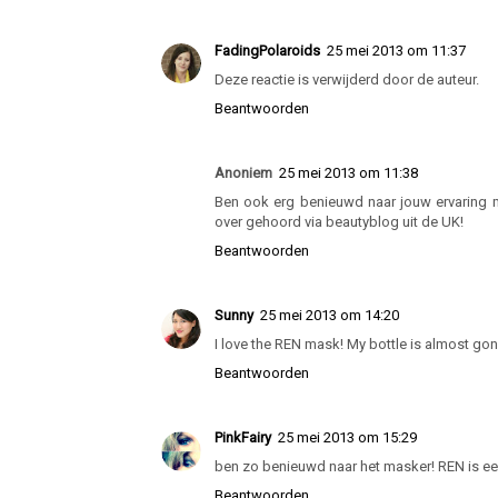
Philippe
25 mei 2013 om 11:37
En? Wat had ik je gezegd? :D
Beantwoorden
FadingPolaroids
25 mei 2013 om 11:37
Deze reactie is verwijderd door de auteur.
Beantwoorden
Anoniem
25 mei 2013 om 11:38
Ben ook erg benieuwd naar jouw ervaring 
over gehoord via beautyblog uit de UK!
Beantwoorden
Sunny
25 mei 2013 om 14:20
I love the REN mask! My bottle is almost gon