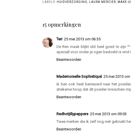
Guerlain Parure Gold
Natasha Denona I
C
Skin Diamond
Need a Warm
Micro-Powder
eyeshadow palette
P
GEPOST DOOR
BEAUTYLOVES
OP
MEI 25, 2013
LABELS:
HUIDVERZORGING
,
LAURA MERCIER
,
MAKE-U
15 opmerkingen
Teri
25 mei 2013 om 06:35
De Ren mask blijkt idd heel goed te zijn ^^
speciall voor onder je ogen bedoeld is vind i
Beantwoorden
Mademoiselle Sophistiqué
25 mei 2013 om 
ik ben ook heel benieuwd naar het poeder, co
stiekeme hoop dat dit poeder misschien mij