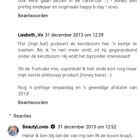
ook eens gaan bezien in de carrefour ;-) ! Alvast een
prettig eindejaar en nogmaals happy b-day ! xoxo
Beantwoorden
Liesbeth_Vo
31 december 2013 om 12:29
Flor (mijn kat) probeert de kerstboom hier 'n beetje te
trashen. Als ik 'm niet meer vindt, zit hij gegarandeerd
onder de kerstboom. Hij vindt het bijzonder interessant!
Oh de fruitcake mix, superleuk! Ik heb sinds kort nog maar
mijn eerste philosopy product (honey buns) :-).
Nog 'n prettige verjaardag en 'n geweldige afsluiter van
2013!
Beantwoorden
Reacties
BeautyLoves
31 december 2013 om 12:52
Haha! Ik ben blij dat die van mij niet IN de boom kruipt,