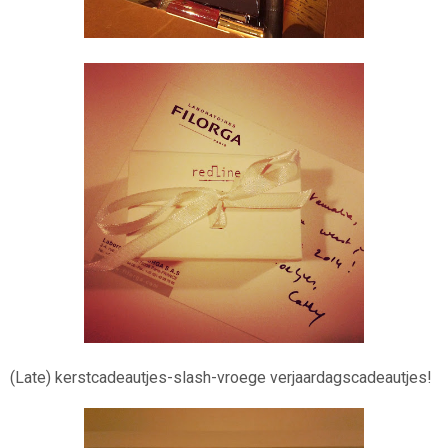
(Late) kerstcadeautjes-slash-vroege verjaardagscadeautjes!