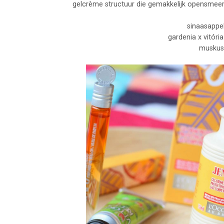
gelcrème structuur die gemakkelijk opensmeert 
sinaasappel
gardenia x vitóri
muskus 