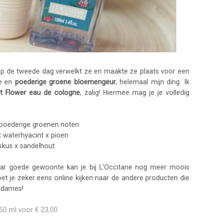
r op de tweede dag verwelkt ze en maakte ze plaats voor een
re en
poederige groene bloemengeur
, helemaal mijn ding. Ik
ht Flower eau de cologne
, zalig! Hiermee mag je je volledig
poederige groenen noten
x waterhyacint x pioen
kus x sandelhout
naar goede gewoonte kan je bij L'Occitane nog meer moois
oet je zeker eens online kijken naar de andere producten die
 dames!
150 ml voor € 23,00