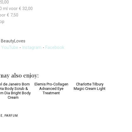
20,00
0 ml voor € 32,00
oor € 7,50
hop
BeautyLoves
-
YouTube
-
Instagram
-
Facebook
may also enjoy:
ol de Janeiro Bom
Elemis Pro-Collagen
Charlotte Tilbury
ia Body Scrub &
Advanced Eye
Magic Cream Light
m Dia Bright Body
Treatment