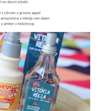
en direct intrekt.
 x citroen x groene appel
a amazonica x lelietje-van-dalen
x amber x heliotroop