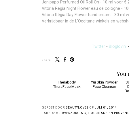
Jenipapo Perfumed Oil Roll On - 10 ml voor € 
Vitória Régia Night Flower eau de cologne - 10
Vitória Régia Day Flower hand cream - 30 ml v
Verkrijgbaar in de L'Occitane winkels en webs
Twitter
-
Bloglovin'
Share:
You 
Therabody
Yui Skin Powder
S
TheraFace Mask
Face Cleanser
D
Bo