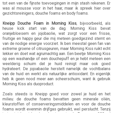
tot een van de fijnste toevoegingen in mijn stash rekenen. Er
was al mousse voor in het haar, maar ik spreek hier over
gezichtsreinigers, douche foams en body foams.
Kneipp Douche Foam in Morning Kiss
, bijvoorbeeld, als
heuse kick start van de dag. Morning Kiss bevat
oranjebloesem en jojobaolie, wat zorgt voor een frisse,
fruitige en happy geur die mij meteen goedgezind stemt en
van de nodige energie voorziet. Ik ben meestal geen fan van
extreme groene of citrusgeuren, maar Morning Kiss ruikt echt
lekker en doet wat agrumachtig aan. Een beetje Morning Kiss
op een washandje of een douchepuff en je hebt meteen een
weelderig schuim dat je huid reinigt maar ook goed
hydrateert. De jojoabaolie herstelt namelijk de vochtbalans
van de huid en werkt als natuurlijke antioxidant. En eigenlijk
heb ik geen nood meer aan scheerschuim, want ik gebruik
Morning Kiss als duoproduct.
Zoals steeds is Kneipp goed voor zowel je huid en het
milieu: de douche foams bevatten geen minerale oliën,
kleurstoffen of conserveringsmiddelen en voor de douche
foams wordt evenmin drijfgas gebruikt, wel perslucht. Tenzij