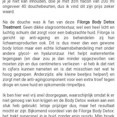
je je niet kan inhouden, doe je met zo'n flacon van 200 ml
ongeveer 40 douchebeurten, dus ik vind dit zijn prijs zeker
waard.
Na de douche was ik fan van deze
Filorga Body Detox
Treatment
. Geen dikke slagroomtextuur, wel een heel licht en
luchtig schuim dat zorgt voor een babyzachte huid. Filorga is
gericht op anti-ageing en zo behandelen zij hun
lichaamsproducten ook. Dit is dus meer dan een gewone
body lotion maar een echte lichaamsbehandeling met onder
andere glycol- en hyaluronzuur. Het helpt waterretentie
tegengaan (en daar zou je dan minder opgezwollen van
moeten zijn en dus centimeters verliezen - al heb ik dat niet
in cijfers kunnen nameten en is dat misschien net wat te
hoog gegrepen. Anderzijds: alle kleine beetjes helpen!) en
zorgt met de anti-agingcomponent voor een extra troef tegen
droge en ruwe huid en opkomende rimpeltjes.
Ik ben hier wel vrij snel doorgegaan, waarschijnlijk omdat ik er
niet genoeg van kon krijgen en de Body Detox weken aan een
stuk heb gebruikt. Ietsje prijziger dus, maar het resultaat
mocht er zijn. Bijkomend voordeel van de Filorga Body Detox:
het trekt supersnel in je huid zonder enig residu. Mijn broek