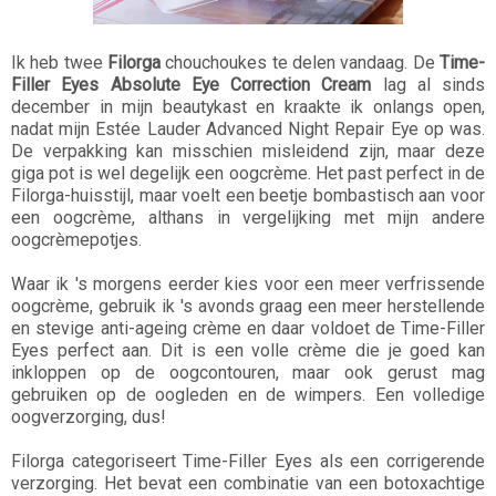
Ik heb twee
Filorga
chouchoukes te delen vandaag. De
Time-
Filler Eyes Absolute Eye Correction Cream
lag al sinds
december in mijn beautykast en kraakte ik onlangs open,
nadat mijn Estée Lauder Advanced Night Repair Eye op was.
De verpakking kan misschien misleidend zijn, maar deze
giga pot is wel degelijk een oogcrème. Het past perfect in de
Filorga-huisstijl, maar voelt een beetje bombastisch aan voor
een oogcrème, althans in vergelijking met mijn andere
oogcrèmepotjes.
Waar ik 's morgens eerder kies voor een meer verfrissende
oogcrème, gebruik ik 's avonds graag een meer herstellende
en stevige anti-ageing crème en daar voldoet de Time-Filler
Eyes perfect aan. Dit is een volle crème die je goed kan
inkloppen op de oogcontouren, maar ook gerust mag
gebruiken op de oogleden en de wimpers. Een volledige
oogverzorging, dus!
Filorga categoriseert Time-Filler Eyes als een corrigerende
verzorging. Het bevat een combinatie van een botoxachtige