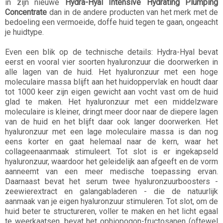
in zijn nieuwe
Hydra-Hyal Intensive Hydrating Plumping
Concentrate
dan in de andere producten van het merk met de
bedoeling een vermoeide, doffe huid tegen te gaan, ongeacht
je huidtype.
Even een blik op de technische details: Hydra-Hyal bevat
eerst en vooral vier soorten hyaluronzuur die doorwerken in
alle lagen van de huid. Het hyaluronzuur met een hoge
moleculaire massa blijft aan het huidoppervlak en houdt daar
tot 1000 keer zijn eigen gewicht aan vocht vast om de huid
glad te maken. Het hyaluronzuur met een middelzware
moleculaire is kleiner, dringt meer door naar de diepere lagen
van de huid en het blijft daar ook langer doorwerken. Het
hyaluronzuur met een lage moleculaire massa is dan nog
eens korter en gaat helemaal naar de kern, waar het
collageenaanmaak stimuleert. Tot slot is er ingekapseld
hyaluronzuur, waardoor het geleidelijk aan afgeeft en de vorm
aanneemt van een meer medische toepassing ervan.
Daarnaast bevat het serum twee hyaluronzuurboosters -
zeewierextract en galangabladeren - die de natuurlijk
aanmaak van je eigen hyaluronzuur stimuleren. Tot slot, om de
huid beter te structureren, voller te maken en het licht egaal
te weerkaatsen, bevat het ophiopogon-fructosanen (oftewel