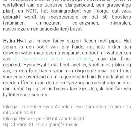
wortelknol van de Japanse slangenbaard, een grasachtige
plant) en NCTF, het kerningrediënt van Filorga dat vaak
gebruikt wordt bij mesotherapie en dat 50 boosters
(vitaminen, aminozuren, co-enzymen, mineralen,
nucleïnezuren en antioxidanten) bevat.
Hydra-Hyal zit in een fancy glazen flacon met pipet. Het
serum is een soort van jelly fluide, net iets dikker dan
gewoon water maar even transparant en doet mij wat denken
aan
dit hydraterend serum van Chanel
., maar dan fijner
geprijsd. Hydra-Hyal trekt heel snel in, voelt niet plakkerig
aan, is een fijne basis voor mijn dagcrème maar zorgt niet
voor enige overdaad op mijn gemengde huid. Ik merk altijd de
goede effecten van dergelijke verzorging omdat mijn huid er
dan rustig bij ligt en in balans kan zijn. Jep, ik ben fan van
hydraterende serums!
Filorga Time-Filler Eyes Absolute Eye Correction Cream - 15
ml voor € 44,90
Filorga Hydra-Hyal - 30 ml voor € 45,90
Bij ICI Paris XL en de (para)farmacie