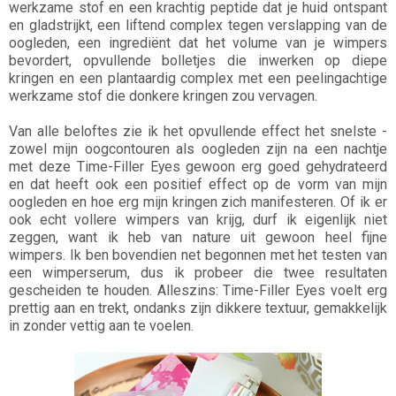
werkzame stof en een krachtig peptide dat je huid ontspant
en gladstrijkt, een liftend complex tegen verslapping van de
oogleden, een ingrediënt dat het volume van je wimpers
bevordert, opvullende bolletjes die inwerken op diepe
kringen en een plantaardig complex met een peelingachtige
werkzame stof die donkere kringen zou vervagen.
Van alle beloftes zie ik het opvullende effect het snelste -
zowel mijn oogcontouren als oogleden zijn na een nachtje
met deze Time-Filler Eyes gewoon erg goed gehydrateerd
en dat heeft ook een positief effect op de vorm van mijn
oogleden en hoe erg mijn kringen zich manifesteren. Of ik er
ook echt vollere wimpers van krijg, durf ik eigenlijk niet
zeggen, want ik heb van nature uit gewoon heel fijne
wimpers. Ik ben bovendien net begonnen met het testen van
een wimperserum, dus ik probeer die twee resultaten
gescheiden te houden. Alleszins: Time-Filler Eyes voelt erg
prettig aan en trekt, ondanks zijn dikkere textuur, gemakkelijk
in zonder vettig aan te voelen.