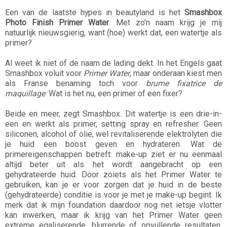
Een van de laatste hypes in beautyland is het
Smashbox
Photo Finish Primer Water
. Met zo'n naam krijg je mij
natuurlijk nieuwsgierig, want (hoe) werkt dat, een watertje als
primer?
Al weet ik niet of de naam de lading dekt. In het Engels gaat
Smashbox voluit voor
Primer Water
, maar onderaan kiest men
als Franse benaming toch voor
brume fixatrice de
maquillage
. Wat is het nu, een primer of een fixer?
Beide en meer, zegt Smashbox. Dit watertje is een drie-in-
een en werkt als primer, setting spray en refresher. Geen
siliconen, alcohol of olie, wel revitaliserende elektrolyten die
je huid een boost geven en hydrateren. Wat de
primereigenschappen betreft: make-up ziet er nu eenmaal
altijd beter uit als het wordt aangebracht op een
gehydrateerde huid. Door zoiets als het Primer Water te
gebruiken, kan je er voor zorgen dat je huid in de beste
(gehydrateerde) conditie is voor je met je make-up begint. Ik
merk dat ik mijn foundation daardoor nog net ietsje vlotter
kan inwerken, maar ik krijg van het Primer Water geen
extreme egaliserende, blurrende of opvullende resultaten,