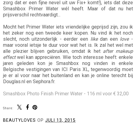
zorg dat er een fijne nevel uit uw Fix+ komt!), iets dat deze
Smashbox Primer Water wél heeft. Maar of dat nu het
prijsverschil rechtvaardigt...
Mocht het Primer Water iets vriendelijke geprijsd zijn, zou ik
het zeker nog een tweede keer kopen. Nu vind ik het noch
slecht, noch uitzonderlijk - eerder een
like
dan een
love
-
maar vooral ietsje te duur voor wat het is. Ik zal het wel met
alle plezier blijven gebruiken, omdat ik het
after makeup
effect
wel kan appreciëren. Wie toch interesse heeft: enkele
jaren geleden kon je Smashbox nog vinden in enkele
Belgische vestigingen van ICI Paris XL, tegenwoordig moet
je er al voor naar het buitenland en kan je online terecht bij
Douglas.nl en Sephora.fr.
Smashbox Photo Finish Primer Water - 116 ml voor € 32,00
Share:
BEAUTYLOVES
OP
JULI 13, 2015
DELEN