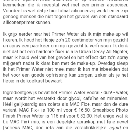
kenmerken die ik meestal wel met een primer associeer.
Voordeel is wel dat je hier totaal siliconenvrij werkt en er zijn
genoeg mensen die niet tegen het gevoel van een standaard
siliconenprimer kunnen.
Ik grijp eerder naar het Primer Water als ik mijn make-up wil
fixeren. Ik houd het flesje zo'n 20 centimeter van mijn gezicht
en spray een paar keer om mijn gezicht te verfrissen. Ik denk
niet dat het een hardcore fixer is à la Urban Decay All Nighter,
maar ik houd wel van het gevoel en het effect dat zo'n spray
mij geeft nadat ik klaar ben met de make-up. Overdag sleep
ik het Primer Water niet mee, maar ik kan me inbeelden dat
het voor een goede opfrissing kan zorgen, zeker als je het
flesje in de koelkast bewaart.
Ingrediëntgewijs bevat het Primer Water vooral - duh! - water,
maar wordt het versterkt door glycol, cafeïne en mineralen.
Héél gelijkaardig aan zoiets als MAC Fix+, maar dan de dure
variant. MAC Fix+ is 100 ml voor € 16,50, Smashbox Photo
Finish Primer Water is 116 ml voor € 32,00. Het enige wat ik
bij MAC Fix+ mis, is een degelijke spraykop met fijne nevel
(serieus MAC, doe iets aan die verschrikkelijke
squirt
en