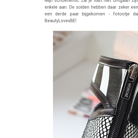
Mijn schoenentic zal je vast niet ontgaan zi
enkele aan. De solden hebben daar zeker een 
een derde paar bijgekomen - fotootje d
BeautyLovesBE!