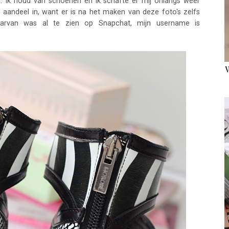
jn. Ik houd van schoenen en ik schafte er mij onlangs weer
aandeel in, want er is na het maken van deze foto's zelfs
aarvan was al te zien op Snapchat, mijn username is