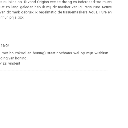
s nu bijna op. Ik vond Origins veel te droog en inderdaad too much
et zo lang geleden heb ik mij dit masker van Ici Paris Pure Active
van dit merk gebruik ik regelmatig de tissuemaskers Aqua, Pure en
 hun prijs. xxx
 16:04
 met houtskool en honing) staat nochtans wel op mijn wishlist!
eging van honing.
 zal vinden!