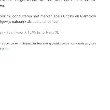
en.
voor mij concurreren met merken zoals Origins en Glamglow
wijs natuurlijk als beste uit de test.
k - 75 ml voor € 10,95 bij Ici Parix XL
s worden geheel vrijblijvend ter beschikking gesteld, zonder voorwaarde van, noch
hier
es je
.
may also enjoy:
Primark PS... Skin
Clarins Double
Lancôme Hydra Zen
reamy Face Wash
Serum - de negende
Anti-Stress
Polyglutamic Acid
generatie
Moisturizing Cream