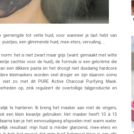
e gemengde tot vette huid, voor wanneer je last hebt van
uistjes, een glimmende huid, mee-eters, vervuiling, ...
 norm: het is niet zwart maar grijs (want: gemaakt met witte
beetje zachter voor de huid), de formule is een gelcrème die
s van een dikkere pasta en het droogt niet dusdanig hardcore
ndere kleimaskers worden veel droger en zijn daarom soms
 niet zo met dit PURE Active Charcoal Purifying Mask.
erheden op, zink reguleert de overtollige talgproductie en
elijk te hanteren. Ik breng het masker aan met de vingers,
ook een klein kwastje gebruiken. Het masker heeft 10 à 15
 daarna kan je het eenvoudigweg afspoelen met warm water.
dellijk resultaat: mijn huid is minder glanzend, mee-eters en
 ik heb het gevoel dat mijn huid helemaal klaar is om alle