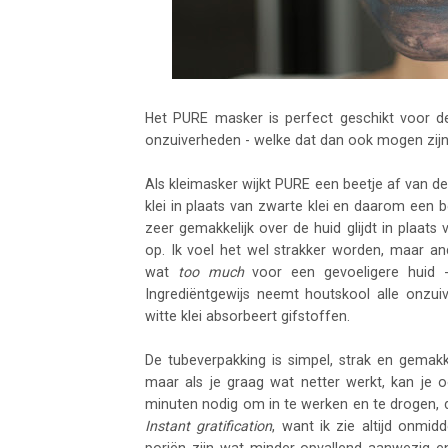
Het PURE masker is perfect geschikt voor d
onzuiverheden - welke dat dan ook mogen zijn: p
Als kleimasker wijkt PURE een beetje af van de
klei in plaats van zwarte klei en daarom een 
zeer gemakkelijk over de huid glijdt in plaat
op. Ik voel het wel strakker worden, maar a
wat
too much
voor een gevoeligere huid -
Ingrediëntgewijs neemt houtskool alle onzuiv
witte klei absorbeert gifstoffen.
De tubeverpakking is simpel, strak en gemakk
maar als je graag wat netter werkt, kan je 
minuten nodig om in te werken en te drogen,
Instant gratification
, want ik zie altijd onmid
poriën zijn wat minder opvallend aanwezig en