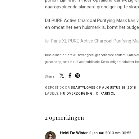
daaropvolgende skincare grondiger op te slorp
Dit PURE Active Charcoal Purifying Mask kan 
en omdat het een huismerk is, komt het budgetge
Ici Paris XL PURE Active Charcoal Purifying Mas
Disclaimer: dit artikel bevat geen gesponsorde content. Sample
garantie op, noch in ruil voor publicatie. De volledige disclaimer le
Share:
You 
Clarins Cryo-Flash
Clarins Double
Cream-Mask
Serum Light
C
& 
GEPOST DOOR
BEAUTYLOVES
OP
AUGUSTUS 18, 2018
LABELS:
HUIDVERZORGING
,
ICI PARIS XL