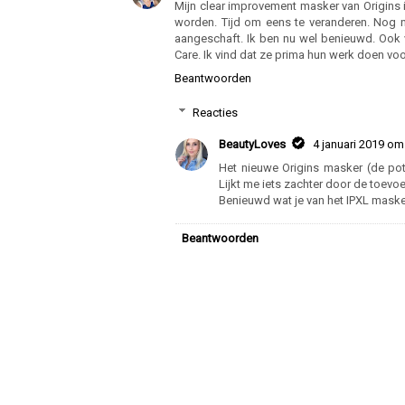
2 opmerkingen
Heidi De Winter
3 januari 2019 om 00:52
Mijn clear improvement masker van Origins i
worden. Tijd om eens te veranderen. Nog ni
aangeschaft. Ik ben nu wel benieuwd. Ook 
Care. Ik vind dat ze prima hun werk doen voor
Beantwoorden
Reacties
BeautyLoves
4 januari 2019 om
Het nieuwe Origins masker (de pot
Lijkt me iets zachter door de toevo
Benieuwd wat je van het IPXL masker
Beantwoorden