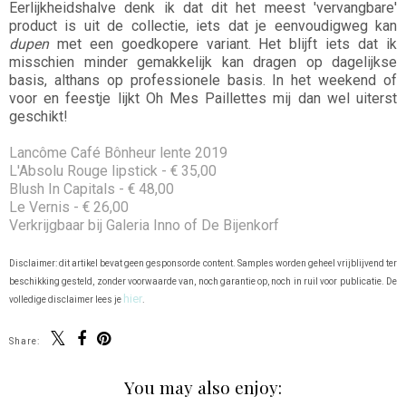
Eerlijkheidshalve denk ik dat dit het meest 'vervangbare'
product is uit de collectie, iets dat je eenvoudigweg kan
dupen
met een goedkopere variant. Het blijft iets dat ik
misschien minder gemakkelijk kan dragen op dagelijkse
basis, althans op professionele basis. In het weekend of
voor en feestje lijkt Oh Mes Paillettes mij dan wel uiterst
geschikt!
Lancôme Café Bônheur lente 2019
L'Absolu Rouge lipstick - € 35,00
Blush In Capitals - € 48,00
Le Vernis - € 26,00
Verkrijgbaar bij Galeria Inno of De Bijenkorf
Disclaimer: dit artikel bevat geen gesponsorde content. Samples worden geheel vrijblijvend ter
beschikking gesteld, zonder voorwaarde van, noch garantie op, noch in ruil voor publicatie. De
hier
volledige disclaimer lees je
.
Share:
You may also enjoy: