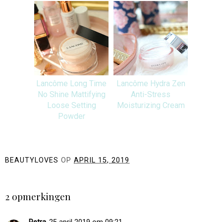
Lancôme Long Time
Lancôme Hydra Zen
No Shine Mattifying
Anti-Stress
Loose Setting
Moisturizing Cream
Powder
BEAUTYLOVES
OP
APRIL 15, 2019
DELEN
2 opmerkingen