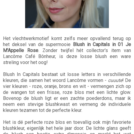
Het vlechtwerkmotief komt zelfs meer opvallend terug op
het deksel van de supermooie
Blush in Capitals in 01 Je
M'Appelle Rose
. Zonder twijfel hét collector's item van
Lancôme Café Bônheur, is deze losse blush een ware
streling voor het oog!
Blush In Capitals bestaat uit losse letters in verschillende
kleuren, die samen het woord Lancôme vormen -
cuuute
! De
vier kleuren - roze, oranje, brons en wit - vermengen zich op
de wangen tot een frisse, roze blos met een lichte glow.
Bovenop de blush ligt er een zachte poederdons, maar ik
neem een stevige blushkwast en vermeng de individuele
kleuren tezamen tot de perfecte kleur.
Het is dé perfecte roze blos en toevallig ook mijn favoriete
blushkleur, eigenlijk het hele jaar door. De lichte glans geeft