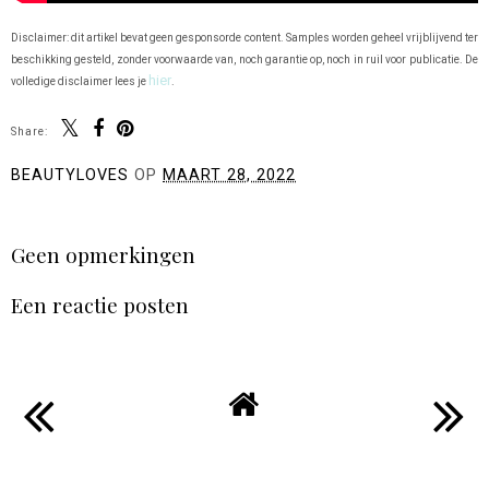
Disclaimer: dit artikel bevat geen gesponsorde content. Samples worden geheel vrijblijvend ter
beschikking gesteld, zonder voorwaarde van, noch garantie op, noch in ruil voor publicatie. De
hier
volledige disclaimer lees je
.
Share:
BEAUTYLOVES
OP
MAART 28, 2022
DELEN
Geen opmerkingen
Een reactie posten