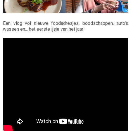
Een vlog vol nieuwe foodadresjes, boodschappen, auto's
wassen en... het eerste ijsje van het jaar!