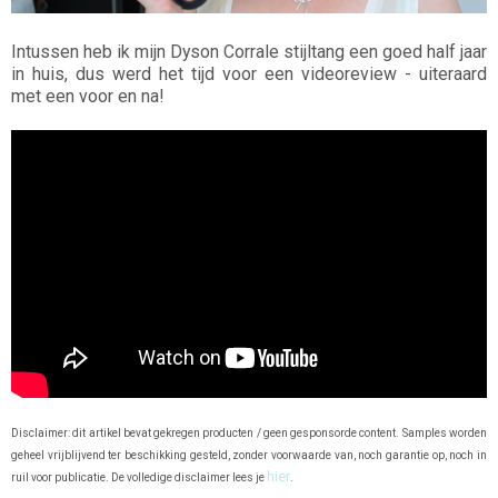
Intussen heb ik mijn Dyson Corrale stijltang een goed half jaar
in huis, dus werd het tijd voor een videoreview - uiteraard
met een voor en na!
Disclaimer: dit artikel bevat gekregen producten / geen gesponsorde content. Samples worden
geheel vrijblijvend ter beschikking gesteld, zonder voorwaarde van, noch garantie op, noch in
hier
ruil voor publicatie. De volledige disclaimer lees je
.