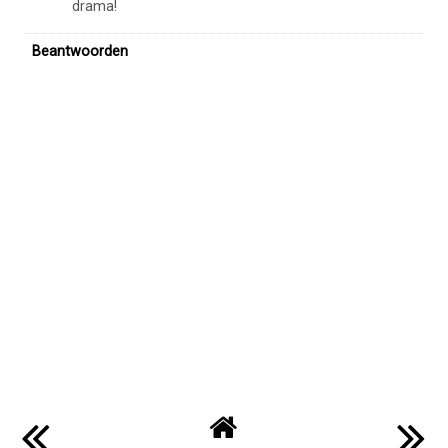
Reacties
BeautyLoves
18 april 2023 om 10:05
Ja, ik dacht eigenlijk dat het hier ook zo was, maar
blijkbaar is het een soort van zakje dat in het flesje zit
en dat wordt niet volledig leeg gepompt. Wat een
drama!
Beantwoorden