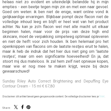
helaas niet zo evident en uiteindelijk belandde hij in mijn
empties - een beetje tegen mijn zin en met een naar gevoel.
Goed om weten: ik ben niet de enige, want online vond ik
gelijkaardige ervaringen. Blijkbaar pompt deze flacon niet de
volledige inhoud leeg en blijft er heel wat van het product
achter. Nu kan je zo'n flacon wel met alle macht uit elkaar
beginnen halen, maar voor de prijs van deze high end
skincare, moet de verpakking simpelweg optimaal opleveren
en niet de helft voor zich houden. Ik ben helemaal pro het
openknippen van flacons om de laatste restjes eruit te halen,
maar ik heb de indruk dat het hier dus niet ging om 'laatste
restjes', maar om een significante hoeveelheid! En ja, dat
stoort mij dus mateloos. Ik zal hem zelf niet opnieuw kopen,
maar wie er nog mee te maken krijgt, weze bij deze
gewaarschuwd!
Sunday Riley Auto Correct Brightening and Depuffing Eye
Contour Cream - 15 ml € 67,80
hier
Disclaimer: dit artikel bevat geen gesponsorde content. De volledige disclaimer lees je
.
Share: