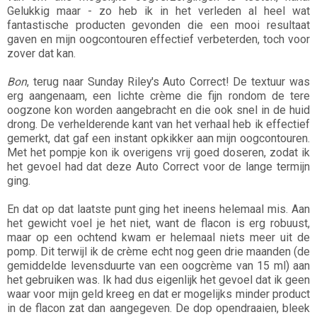
Gelukkig maar - zo heb ik in het verleden al heel wat
fantastische producten gevonden die een mooi resultaat
gaven en mijn oogcontouren effectief verbeterden, toch voor
zover dat kan.
Bon
, terug naar Sunday Riley's Auto Correct! De textuur was
erg aangenaam, een lichte crème die fijn rondom de tere
oogzone kon worden aangebracht en die ook snel in de huid
drong. De verhelderende kant van het verhaal heb ik effectief
gemerkt, dat gaf een instant opkikker aan mijn oogcontouren.
Met het pompje kon ik overigens vrij goed doseren, zodat ik
het gevoel had dat deze Auto Correct voor de lange termijn
ging.
En dat op dat laatste punt ging het ineens helemaal mis. Aan
het gewicht voel je het niet, want de flacon is erg robuust,
maar op een ochtend kwam er helemaal niets meer uit de
pomp. Dit terwijl ik de crème echt nog geen drie maanden (de
gemiddelde levensduurte van een oogcrème van 15 ml) aan
het gebruiken was. Ik had dus eigenlijk het gevoel dat ik geen
waar voor mijn geld kreeg en dat er mogelijks minder product
in de flacon zat dan aangegeven. De dop opendraaien, bleek