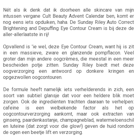
Nét als ik denk dat ik doorheen alle skincare van mijn
intussen vergane Cult Beauty Advent Calendar ben, komt er
nog eens iets opduiken, haha. De Sunday Riley Auto Correct
Brightening and Depuffing Eye Contour Cream is bij deze de
aller-allerlaatste in rij!
Opvallend is 'ie wel, deze Eye Contour Cream, want hij is zit
in een massieve, zware en glanzende pompflacon. Veel
groter dan mijn andere oogcrèmes, die meestal in een meer
bescheiden potje zitten. Sunday Riley biedt met deze
oogverzorging een antwoord op donkere kringen en
opgezwollen oogcontouren.
De formule heeft namelijk iets verhelderends in zich, een
soort van subtiel glansje dat voor een heldere blik moet
zorgen. Ook de ingrediënten trachten daaraan te verhelpen:
cafeïne is een welbekende factor als het op
oogcontourverzorging aankomt, maar ook extracten van
ginseng, paardenkastanje, champagneblad, watermeloenschil
en luteïne (dat zorgt voor die glow!) geven de huid rondom
de ogen een beetje lift en verzorging.