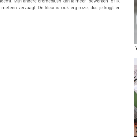
emt. Mijn andere crèmeblush kan ik meer "bewerken" of ik
 meteen vervaagt. De kleur is ook erg roze, dus je krijgt er