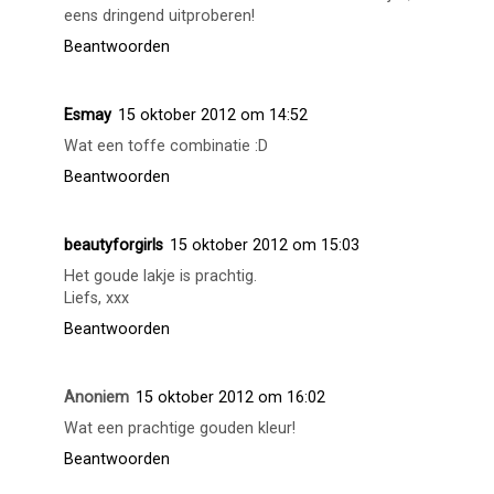
momenteel een vergelijkbaar kleurtje van Bourjois, Grey
Asphalt.
Beantwoorden
missbeautyetc
15 oktober 2012 om 13:34
Leuke combinatie! Heb ook één van deze lakjes, moet het
eens dringend uitproberen!
Beantwoorden
Esmay
15 oktober 2012 om 14:52
Wat een toffe combinatie :D
Beantwoorden
beautyforgirls
15 oktober 2012 om 15:03
Het goude lakje is prachtig.
Liefs, xxx