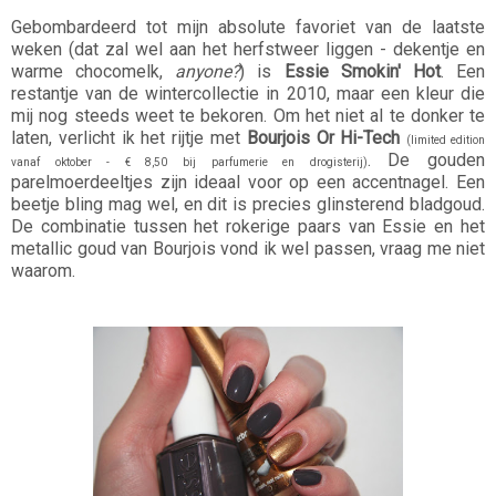
Gebombardeerd tot mijn absolute favoriet van de laatste
weken (dat zal wel aan het herfstweer liggen - dekentje en
warme chocomelk,
anyone?
) is
Essie Smokin' Hot
. Een
restantje van de wintercollectie in 2010, maar een kleur die
mij nog steeds weet te bekoren. Om het niet al te donker te
laten, verlicht ik het rijtje met
Bourjois Or Hi-Tech
(limited edition
. De gouden
vanaf oktober - € 8,50 bij parfumerie en drogisterij)
parelmoerdeeltjes zijn ideaal voor op een accentnagel. Een
beetje bling mag wel, en dit is precies glinsterend bladgoud.
De combinatie tussen het rokerige paars van Essie en het
metallic goud van Bourjois vond ik wel passen, vraag me niet
waarom.