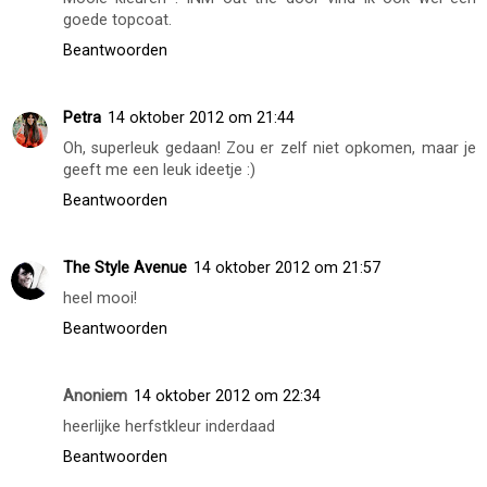
beauties
14 oktober 2012 om 21:19
de twee kleuren passen goed samen :)
Beantwoorden
Redhotjillypeppers
14 oktober 2012 om 21:41
Mooie kleuren ! INM out the door vind ik ook wel een
goede topcoat.
Beantwoorden
Petra
14 oktober 2012 om 21:44
Oh, superleuk gedaan! Zou er zelf niet opkomen, maar je
geeft me een leuk ideetje :)
Beantwoorden
The Style Avenue
14 oktober 2012 om 21:57
heel mooi!