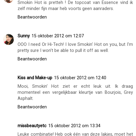
Pretttyy! Qua topcoat van essence: quick dry! Weet niet of
hij 'sneller' droogt dan andere, maar toch snel genoeg
voor mijn kleine geduld!
Beantwoorden
Valley Doll
15 oktober 2012 om 10:57
Smokin Hot is pretteh ! De topcoat van Essence vind ik
zelf minder fijn maar heb voorts geen aanraders.
Beantwoorden
Sunny
15 oktober 2012 om 12:07
OOO I need Or Hi-Tech! I love Smokin' Hot on you, but I'm
pretty sure I won't be able to pull it off as well.
Beantwoorden
Kiss and Make-up
15 oktober 2012 om 12:40
Mooi, Smokin' Hot ziet er echt leuk uit. Ik draag