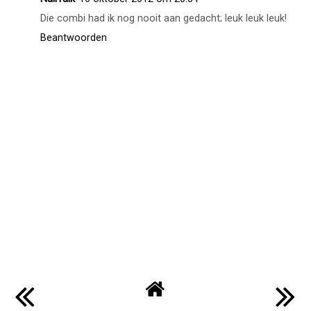
PinkFairy
15 oktober 2012 om 19:31
Pretty!!! Vind die kleur van Bourjois echt heel mooi <3
Beantwoorden
NailTalk
16 oktober 2012 om 20:34
Die combi had ik nog nooit aan gedacht; leuk leuk leuk!
Beantwoorden