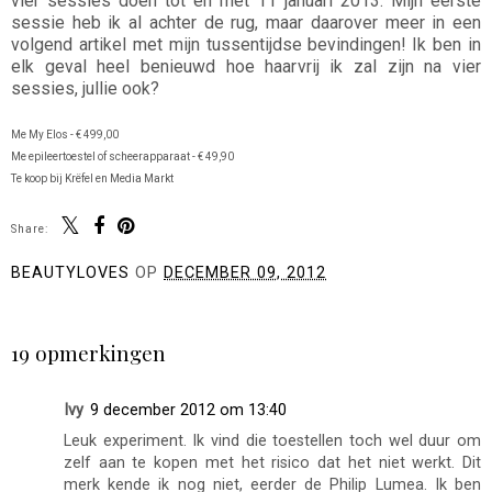
vier sessies doen tot en met 11 januari 2013. Mijn eerste
sessie heb ik al achter de rug, maar daarover meer in een
volgend artikel met mijn tussentijdse bevindingen! Ik ben in
elk geval heel benieuwd hoe haarvrij ik zal zijn na vier
sessies, jullie ook?
Me My Elos - € 499,00
Me epileertoestel of scheerapparaat - € 49,90
Te koop bij Krëfel en Media Markt
Share:
BEAUTYLOVES
OP
DECEMBER 09, 2012
DELEN
19 opmerkingen
Ivy
9 december 2012 om 13:40
Leuk experiment. Ik vind die toestellen toch wel duur om
zelf aan te kopen met het risico dat het niet werkt. Dit
merk kende ik nog niet, eerder de Philip Lumea. Ik ben