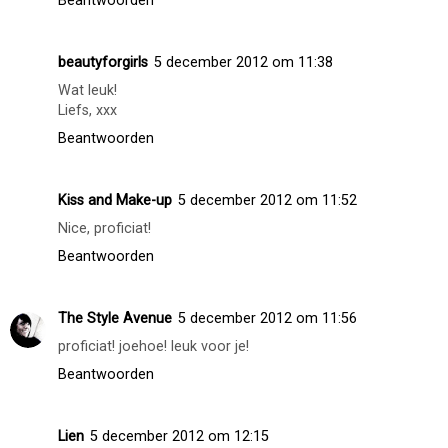
goed gedaan :)
Beantwoorden
Liesbeth (candyandtreats)
5 december 2012 om 08:19
Leuk nieuwtje :-) heel mooi artikel ook, echt een algemene
feestlook, perfect voor Style United, well done missy :-)
<3
Beantwoorden
beautyforgirls
5 december 2012 om 11:38
Wat leuk!
Liefs, xxx
Beantwoorden
Kiss and Make-up
5 december 2012 om 11:52