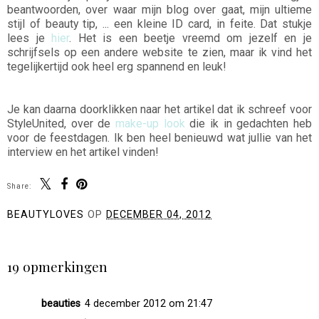
beantwoorden, over waar mijn blog over gaat, mijn ultieme
stijl of beauty tip, ... een kleine ID card, in feite. Dat stukje
lees je
hier
. Het is een beetje vreemd om jezelf en je
schrijfsels op een andere website te zien, maar ik vind het
tegelijkertijd ook heel erg spannend en leuk!
Je kan daarna doorklikken naar het artikel dat ik schreef voor
StyleUnited, over de
make-up look
die ik in gedachten heb
voor de feestdagen. Ik ben heel benieuwd wat jullie van het
interview en het artikel vinden!
Share:
You may also enjoy:
Weekly vlog: beauty
Weekly vlog:
reviews, lentekuis,
barbecue, beauty talk,
zonneschijn &
aardbeien drive-in &
paaseitjes
een baby in de
familie!