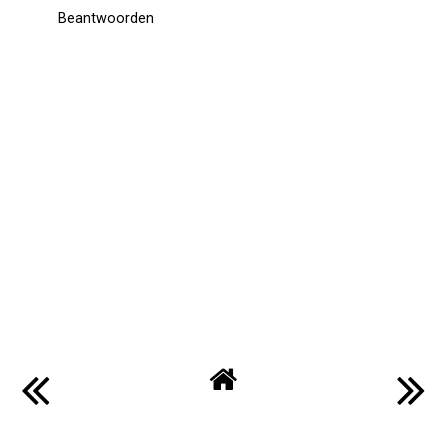
Beantwoorden
LittleBeeTime
11 december 2012 om 18:16
Proficiat ! Ik ben direct gaan kijken :D
Beantwoorden
Beauty Treasures
13 december 2012 om 07:43
Leuk proficiat!
Beantwoorden