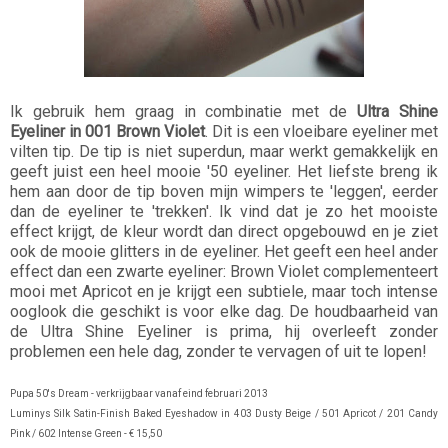
Ik gebruik hem graag in combinatie met de
Ultra Shine
Eyeliner in 001 Brown Violet
. Dit is een vloeibare eyeliner met
vilten tip. De tip is niet superdun, maar werkt gemakkelijk en
geeft juist een heel mooie '50 eyeliner. Het liefste breng ik
hem aan door de tip boven mijn wimpers te 'leggen', eerder
dan de eyeliner te 'trekken'. Ik vind dat je zo het mooiste
effect krijgt, de kleur wordt dan direct opgebouwd en je ziet
ook de mooie glitters in de eyeliner. Het geeft een heel ander
effect dan een zwarte eyeliner: Brown Violet complementeert
mooi met Apricot en je krijgt een subtiele, maar toch intense
ooglook die geschikt is voor elke dag. De houdbaarheid van
de Ultra Shine Eyeliner is prima, hij overleeft zonder
problemen een hele dag, zonder te vervagen of uit te lopen!
Pupa 50's Dream - verkrijgbaar vanaf eind februari 2013
Luminys Silk Satin-Finish Baked Eyeshadow in 403 Dusty Beige / 501 Apricot / 201 Candy
Pink / 602 Intense Green - € 15,50