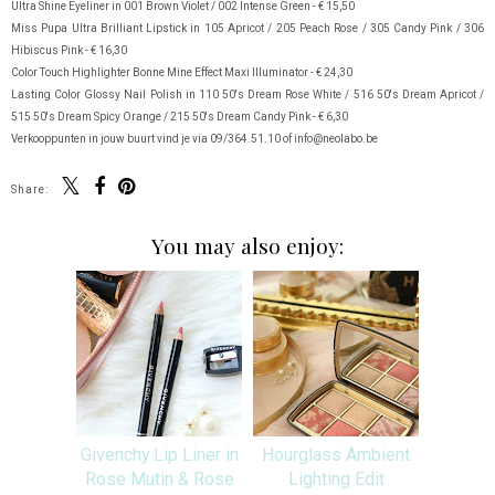
Ultra Shine Eyeliner in 001 Brown Violet / 002 Intense Green - € 15,50
Miss Pupa Ultra Brilliant Lipstick in 105 Apricot / 205 Peach Rose / 305 Candy Pink / 306
Hibiscus Pink - € 16,30
Color Touch Highlighter Bonne Mine Effect Maxi Illuminator - € 24,30
Lasting Color Glossy Nail Polish in 110 50's Dream Rose White / 516 50's Dream Apricot /
515 50's Dream Spicy Orange / 215 50's Dream Candy Pink - € 6,30
Verkooppunten in jouw buurt vind je via 09/364.51.10 of info@neolabo.be
Share:
You may also enjoy:
Givenchy Lip Liner in
Hourglass Ambient
Rose Mutin & Rose
Lighting Edit