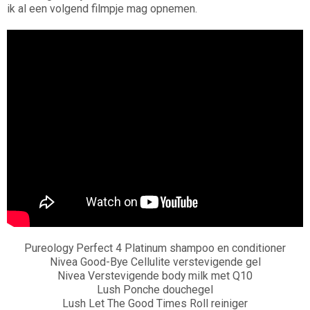
ik al een volgend filmpje mag opnemen.
Pureology Perfect 4 Platinum shampoo en conditioner
Nivea Good-Bye Cellulite verstevigende gel
Nivea Verstevigende body milk met Q10
Lush Ponche douchegel
Lush Let The Good Times Roll reiniger