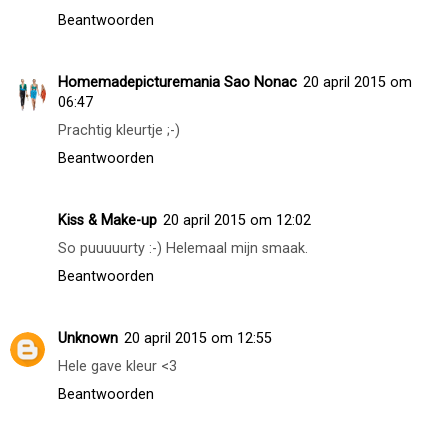
Super mooi kleurtje! Van dit soort tinten kun je inderdaad
niet genoeg hebben :)
Beantwoorden
Anoniem
19 april 2015 om 19:20
Dat is een erg mooie kleur
Beantwoorden
Homemadepicturemania Sao Nonac
20 april 2015 om
06:47
Prachtig kleurtje ;-)
Beantwoorden
Kiss & Make-up
20 april 2015 om 12:02
So puuuuurty :-) Helemaal mijn smaak.
Beantwoorden