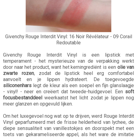
Givenchy Rouge Interdit Vinyl: 16 Noir Révélateur - 09 Corail
Redoutable
Givenchy Rouge Interdit Vinyl is een lipstick met
temperament - het mysterieuze van de verpakking werkt
door naar het product, want het kerningrediënt is een
olie van
zwarte rozen
, zodat de lipstick heel erg comfortabel
aanvoelt en je lippen hydrateert. De toegevoegde
siliconenhars
legt de kleur als een soepel en fijn glanslaagje
- vinyl! - neer en creëert dat tweede-huidgevoel. Een
soft
focusbestanddeel
weerkaatst het licht zodat je lippen nog
meer glanzen en opgevuld lijken.
Om het luxegevoel nog wat op te drijven, werd Rouge Interdit
Vinyl geparfumeerd met de frisse helderheid van lychee, de
diepe sensualiteit van vanillestokjes en doorspekt met een
toets van gekarameliseerde appel, als het ware de imitatie