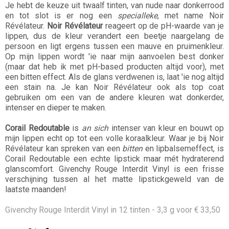
Je hebt de keuze uit twaalf tinten, van nude naar donkerrood
en tot slot is er nog een
specialleke
, met name Noir
Révélateur.
Noir Révélateur
reageert op de pH-waarde van je
lippen, dus de kleur verandert een beetje naargelang de
persoon en ligt ergens tussen een mauve en pruimenkleur.
Op mijn lippen wordt 'ie naar mijn aanvoelen best donker
(maar dat heb ik met pH-based producten altijd voor), met
een bitten effect. Als de glans verdwenen is, laat 'ie nog altijd
een stain na. Je kan Noir Révélateur ook als top coat
gebruiken om een van de andere kleuren wat donkerder,
intenser en dieper te maken.
Corail Redoutable
is
an sich
intenser van kleur en bouwt op
mijn lippen echt op tot een volle koraalkleur. Waar je bij Noir
Révélateur kan spreken van een
bitten
en lipbalsemeffect, is
Corail Redoutable een echte lipstick maar mét hydraterend
glanscomfort. Givenchy Rouge Interdit Vinyl is een frisse
verschijning tussen al het matte lipstickgeweld van de
laatste maanden!
Givenchy Rouge Interdit Vinyl in 12 tinten - 3,3 g voor € 33,50