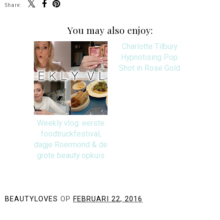
Share:
You may also enjoy:
Weekly vlog: eerste
Charlotte Tilbury
foodtruckfestival,
Hypnotising Pop
dagje Roermond & de
Shot in Rose Gold
grote beauty opkuis
BEAUTYLOVES
OP
FEBRUARI 22, 2016
DELEN