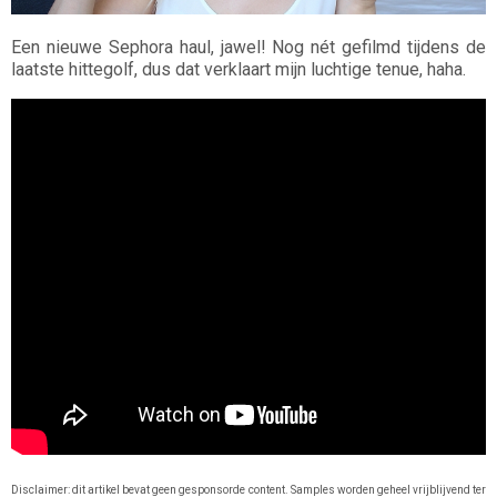
Een nieuwe Sephora haul, jawel! Nog nét gefilmd tijdens de
laatste hittegolf, dus dat verklaart mijn luchtige tenue, haha.
Disclaimer: dit artikel bevat geen gesponsorde content. Samples worden geheel vrijblijvend ter