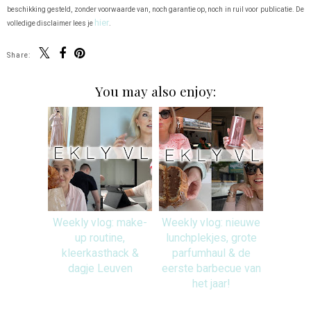
beschikking gesteld, zonder voorwaarde van, noch garantie op, noch in ruil voor publicatie. De
hier
volledige disclaimer lees je
.
Share:
You may also enjoy:
Weekly vlog: make-
Weekly vlog: nieuwe
up routine,
lunchplekjes, grote
kleerkasthack &
parfumhaul & de
dagje Leuven
eerste barbecue van
het jaar!