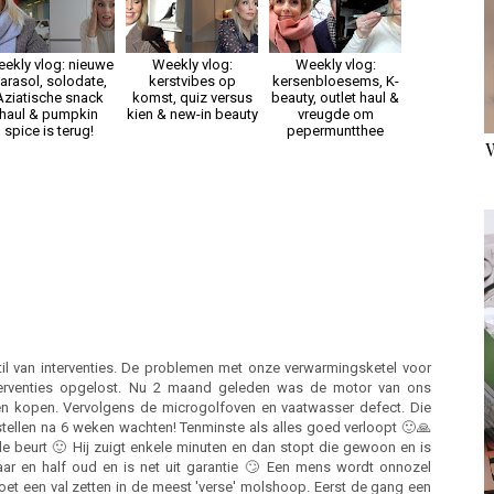
ekly vlog: nieuwe
Weekly vlog:
Weekly vlog:
arasol, solodate,
kerstvibes op
kersenbloesems, K-
Aziatische snack
komst, quiz versus
beauty, outlet haul &
haul & pumpkin
kien & new-in beauty
vreugde om
spice is terug!
pepermuntthee
til van interventies. De problemen met onze verwarmingsketel voor
 interventies opgelost. Nu 2 maand geleden was de motor van ons
 kopen. Vervolgens de microgolfoven en vaatwasser defect. Die
llen na 6 weken wachten! Tenminste als alles goed verloopt 🙂🙏
e beurt 🙂 Hij zuigt enkele minuten en dan stopt die gewoon en is
ar en half oud en is net uit garantie 🙄 Een mens wordt onnozel
et een val zetten in de meest 'verse' molshoop. Eerst de gang een