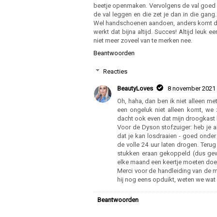
beetje openmaken. Vervolgens de val goed 
de val leggen en die zet je dan in die gang
Wel handschoenen aandoen, anders komt de 
werkt dat bijna altijd. Succes! Altijd leuk
niet meer zoveel van te merken nee.
Beantwoorden
Reacties
BeautyLoves
8 november 2021
Oh, haha, dan ben ik niet alleen m
een ongeluk niet alleen komt, we zi
dacht ook even dat mijn droogkast 
Voor de Dyson stofzuiger: heb je a
dat je kan losdraaien - goed onde
de volle 24 uur laten drogen. Teru
stukken eraan gekoppeld (dus gew
elke maand een keertje moeten doe
Merci voor de handleiding van de m
hij nog eens opduikt, weten we wat
Beantwoorden