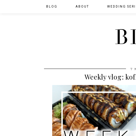
BLOG
ABOUT
WEDDING SERI
B
7 
Weekly vlog: kof