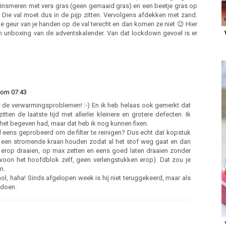
insmeren met vers gras (geen gemaaid gras) en een beetje gras op
. Die val moet dus in de pijp zitten. Vervolgens afdekken met zand.
geur van je handen op de val terecht en dan komen ze niet 😉 Hier
 een unboxing van de adventskalender. Van dat lockdown gevoel is er
 om 07:43
et de verwarmingsproblemen! :-) En ik heb helaas ook gemerkt dat
tten de laatste tijd met allerlei kleinere en grotere defecten. Ik
het begeven had, maar dat heb ik nog kunnen fixen.
l eens geprobeerd om de filter te reinigen? Dus echt dat kopstuk
r een stromende kraan houden zodat al het stof weg gaat en dan
g erop draaien, op max zetten en eens goed laten draaien zonder
oon het hoofdblok zelf, geen verlengstukken erop). Dat zou je
n.
ol, haha! Sinds afgelopen week is hij niet teruggekeerd, maar als
 doen.