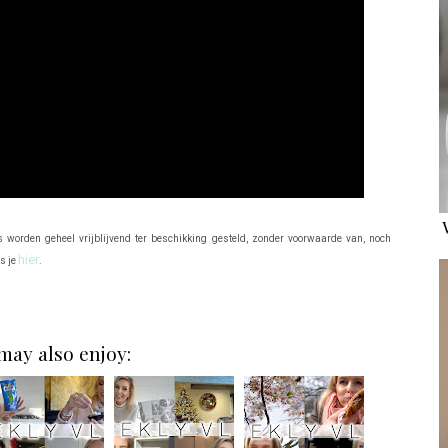
s worden geheel vrijblijvend ter beschikking gesteld, zonder voorwaarde van, noch
hier
es je
.
may also enjoy: