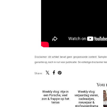
Disclaimer: dit artikel bevat geen gesponsorde content. Sample
garantie op, noch in ruil voor publicatie. De volledige disclaimer le
Share:
You 
Weekly vlog: ritje in
Weekly vlog:
een Porsche, veel
verjaardag vieren,
zon & frappe op het
cadeautjes,
terras
nieuwjaar &
stofzuigerdrama