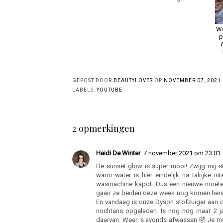
We
p
GEPOST DOOR
BEAUTYLOVES
OP
NOVEMBER 07, 2021
LABELS:
YOUTUBE
2 opmerkingen
Heidi De Winter
7 november 2021 om 23:01
De sunset glow is super mooi! Zwijg mij s
warm water is hier eindelijk na talrijke
wasmachine kapot. Dus een nieuwe moeten
gaan ze beiden deze week nog komen herste
En vandaag is onze Dyson stofzuiger aan d
nochtans opgeladen. Is nog nog maar 2 ja
daarvan. Weer 's avonds afwassen 🤣 Je mo