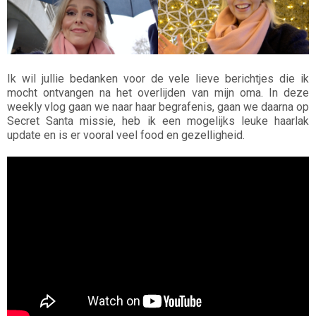
Ik wil jullie bedanken voor de vele lieve berichtjes die ik
mocht ontvangen na het overlijden van mijn oma. In deze
weekly vlog gaan we naar haar begrafenis, gaan we daarna op
Secret Santa missie, heb ik een mogelijks leuke haarlak
update en is er vooral veel food en gezelligheid.