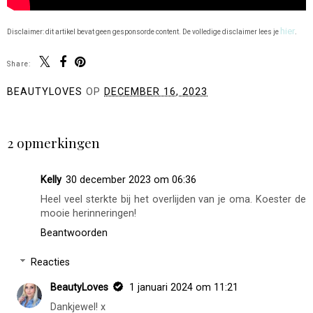
hier
Disclaimer: dit artikel bevat geen gesponsorde content. De volledige disclaimer lees je
.
Share:
You may also enjoy:
Weekly vlog: Kerst in
Weekly vlog: nieuwe
huis, (kerst)beauty &
sofa (drama), mega
pita gyros in Hasselt!
chocoladevoorraad &
de lekkerste matcha
BEAUTYLOVES
OP
DECEMBER 16, 2023
DELEN
2 opmerkingen