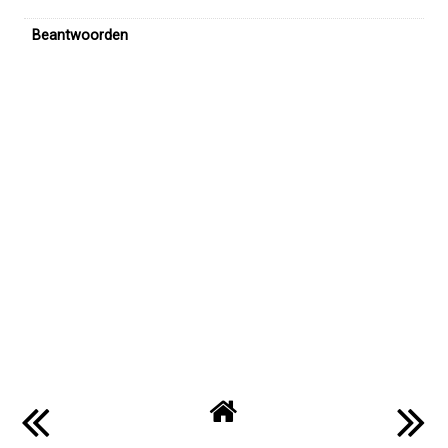
Kelly
30 december 2023 om 06:36
Heel veel sterkte bij het overlijden van je oma. Koester de
mooie herinneringen!
Beantwoorden
Reacties
BeautyLoves
1 januari 2024 om 11:21
Dankjewel! x
Beantwoorden