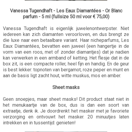
Vanessa Tugendhaft - Les Eaux Diamantées - Or Blanc
parfum - 5 ml (fullsize 50 ml voor € 75,00)
Vanessa Tugendhaft is eigenlijk juwelenontwerpster. Niet
iedereen kan zich diamanten veroorloven, en dus brengt ze
die luxe naar een betaalbare variant. Haar nicheparfums, Les
Eaux Diamantées, bevatten een juweel (een hangertje in de
vorm van een roos, met of zonder diamantjes) dat je nadien
kan verwerken in een armband of ketting. Het flesje dat in de
box zit, is een compacte roller, heel fijn en handig. En de geur
is best lekker: topnoten van bergamot, roze peper en munt en
aan de basis ligt zacht hout, witte muskus, mos en amber.
Sheet masks
Geen snoepjes, maar sheet masks! Dit product staat niet in
het menukaartje van de box, dus is dan een soort van
extraatje, denk ik. Je doordrenkt het masker met je favoriete
verzorging en ontvouwt het masker. 20 minuutjes laten
intrekken en in tussentijd: genieten!