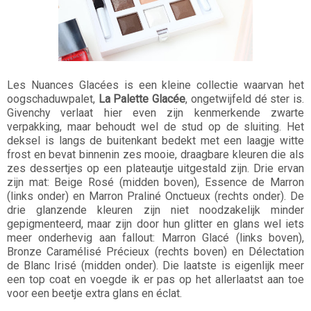
Les Nuances Glacées is een kleine collectie waarvan het
oogschaduwpalet,
La Palette Glacée
, ongetwijfeld dé ster is.
Givenchy verlaat hier even zijn kenmerkende zwarte
verpakking, maar behoudt wel de stud op de sluiting. Het
deksel is langs de buitenkant bedekt met een laagje witte
frost en bevat binnenin zes mooie, draagbare kleuren die als
zes dessertjes op een plateautje uitgestald zijn. Drie ervan
zijn mat: Beige Rosé (midden boven), Essence de Marron
(links onder) en Marron Praliné Onctueux (rechts onder). De
drie glanzende kleuren zijn niet noodzakelijk minder
gepigmenteerd, maar zijn door hun glitter en glans wel iets
meer onderhevig aan fallout: Marron Glacé (links boven),
Bronze Caramélisé Précieux (rechts boven) en Délectation
de Blanc Irisé (midden onder). Die laatste is eigenlijk meer
een top coat en voegde ik er pas op het allerlaatst aan toe
voor een beetje extra glans en éclat.