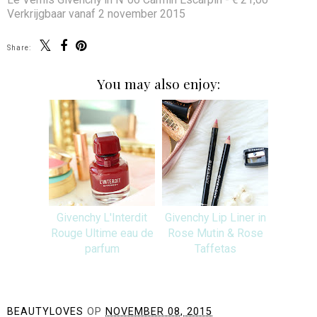
Verkrijgbaar vanaf 2 november 2015
Share:
You may also enjoy:
Givenchy L'Interdit
Givenchy Lip Liner in
Rouge Ultime eau de
Rose Mutin & Rose
parfum
Taffetas
BEAUTYLOVES
OP
NOVEMBER 08, 2015