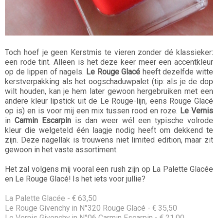
Toch hoef je geen Kerstmis te vieren zonder dé klassieker:
een rode tint. Alleen is het deze keer meer een accentkleur
op de lippen of nagels.
Le Rouge Glacé
heeft dezelfde witte
kerstverpakking als het oogschaduwpalet (tip: als je de dop
wilt houden, kan je hem later gewoon hergebruiken met een
andere kleur lipstick uit de Le Rouge-lijn, eens Rouge Glacé
op is) en is voor mij een mix tussen rood en roze.
Le Vernis
in
Carmin Escarpin
is dan weer wél een typische volrode
kleur die welgeteld één laagje nodig heeft om dekkend te
zijn. Deze nagellak is trouwens niet limited edition, maar zit
gewoon in het vaste assortiment.
Het zal volgens mij vooral een rush zijn op La Palette Glacée
en Le Rouge Glacé! Is het iets voor jullie?
La Palette Glacée - € 63,50
Le Rouge Givenchy in N°320 Rouge Glacé - € 35,50
Le Vernis Givenchy in N°06 Carmin Escarpin - € 21,00