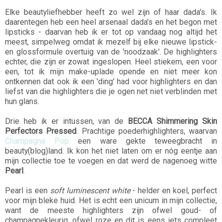
Elke beautyliefhebber heeft zo wel zijn of haar dada's. Ik
daarentegen heb een heel arsenaal dada's en het begon met
lipsticks - daarvan heb ik er tot op vandaag nog altijd het
meest, simpelweg omdat ik mezelf bij elke nieuwe lipstick-
en glossformule overtuig van de 'noodzaak'. De highlighters
echter, die zijn er zowat ingeslopen. Heel stiekem, een voor
een, tot ik mijn make-uplade opende en niet meer kon
ontkennen dat ook ik een 'ding' had voor highlighters en dan
liefst van die highlighters die je ogen net niet verblinden met
hun glans.
Drie heb ik er intussen, van de
BECCA Shimmering Skin
Perfectors Pressed
. Prachtige poederhighlighters, waarvan
Champagne Pop
een ware gekte teweegbracht in
beauty(blog)land. Ik kon het niet laten om er nóg eentje aan
mijn collectie toe te voegen en dat werd de nagenoeg witte
Pearl
.
Pearl is een
soft luminescent white
- helder en koel, perfect
voor mijn bleke huid. Het is echt een unicum in mijn collectie,
want de meeste highlighters zijn ofwel goud- of
champagnekleurig, ofwel roze en dit is eens iets compleet