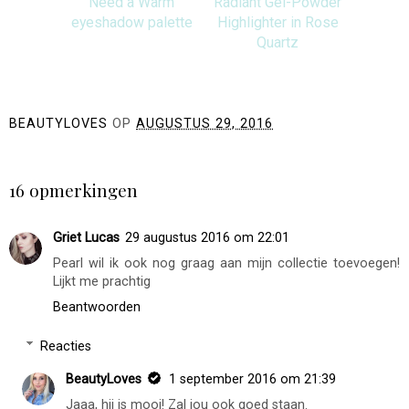
Need a Warm
Radiant Gel-Powder
eyeshadow palette
Highlighter in Rose
Quartz
BEAUTYLOVES
OP
AUGUSTUS 29, 2016
DELEN
16 opmerkingen
Griet Lucas
29 augustus 2016 om 22:01
Pearl wil ik ook nog graag aan mijn collectie toevoegen!
Lijkt me prachtig
Beantwoorden
Reacties
BeautyLoves
1 september 2016 om 21:39
Jaaa, hij is mooi! Zal jou ook goed staan.