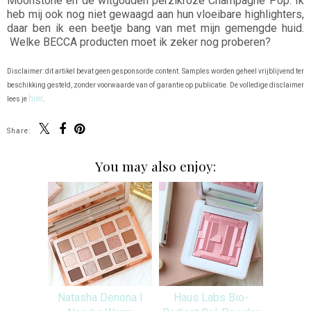
Moonstone en de witgouden perzikroze Champagne Pop. Ik
heb mij ook nog niet gewaagd aan hun vloeibare highlighters,
daar ben ik een beetje bang van met mijn gemengde huid.
Welke BECCA producten moet ik zeker nog proberen?
Disclaimer: dit artikel bevat geen gesponsorde content. Samples worden geheel vrijblijvend ter
beschikking gesteld, zonder voorwaarde van of garantie op publicatie. De volledige disclaimer
hier
lees je
.
Share:
You may also enjoy:
Natasha Denona I
Haus Labs Bio-