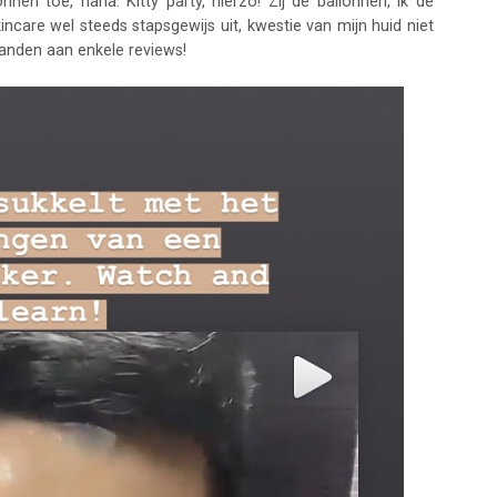
nen toe, haha. Kitty party, hierzo! Zij de ballonnen, ik de
ncare wel steeds stapsgewijs uit, kwestie van mijn huid niet
aanden aan enkele reviews!