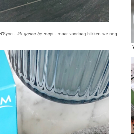
N'Sync -
it's gonna be may!
- maar vandaag blikken we nog