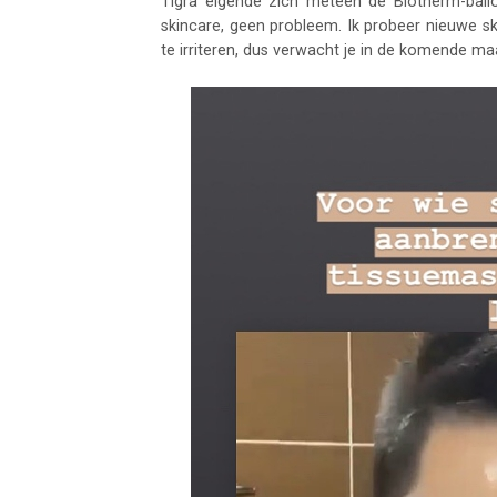
Tigra eigende zich meteen de Biotherm-ballon
skincare, geen probleem. Ik probeer nieuwe ski
te irriteren, dus verwacht je in de komende m