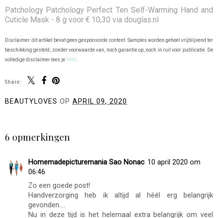
Patchology Patchology Perfect Ten Self-Warming Hand and
Cuticle Mask - 8 g voor € 10,30 via douglas.nl
Disclaimer: dit artikel bevat geen gesponsorde content. Samples worden geheel vrijblijvend ter
beschikking gesteld, zonder voorwaarde van, noch garantie op, noch in ruil voor publicatie. De
hier
volledige disclaimer lees je
.
Share:
BEAUTYLOVES
OP
APRIL 09, 2020
DELEN
6 opmerkingen
Homemadepicturemania Sao Nonac
10 april 2020 om
06:46
Zo een goede post!
Handverzorging heb ik altijd al héél erg belangrijk
gevonden....
Nu in deze tijd is het helemaal extra belangrijk om veel