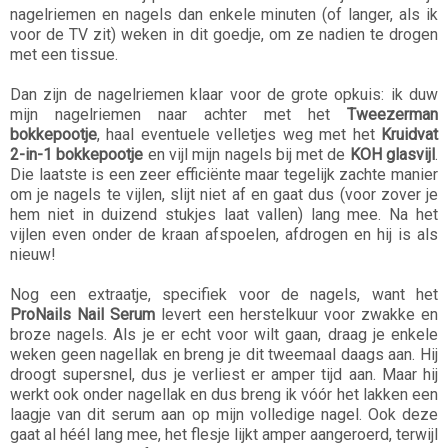
nagelriemen en nagels dan enkele minuten (of langer, als ik
voor de TV zit) weken in dit goedje, om ze nadien te drogen
met een tissue.
Dan zijn de nagelriemen klaar voor de grote opkuis: ik duw
mijn nagelriemen naar achter met het
Tweezerman
bokkepootje
, haal eventuele velletjes weg met het
Kruidvat
2-in-1 bokkepootje
en vijl mijn nagels bij met de
KOH glasvijl
.
Die laatste is een zeer efficiënte maar tegelijk zachte manier
om je nagels te vijlen, slijt niet af en gaat dus (voor zover je
hem niet in duizend stukjes laat vallen) lang mee. Na het
vijlen even onder de kraan afspoelen, afdrogen en hij is als
nieuw!
Nog een extraatje, specifiek voor de nagels, want het
ProNails Nail Serum
levert een herstelkuur voor zwakke en
broze nagels. Als je er echt voor wilt gaan, draag je enkele
weken geen nagellak en breng je dit tweemaal daags aan. Hij
droogt supersnel, dus je verliest er amper tijd aan. Maar hij
werkt ook onder nagellak en dus breng ik vóór het lakken een
laagje van dit serum aan op mijn volledige nagel. Ook deze
gaat al héél lang mee, het flesje lijkt amper aangeroerd, terwijl