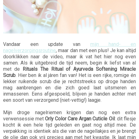
Vandaar een update van
mijn hand- en
nagelverzorgingsroutine
, maar dan met een plus! Je kan altijd
doorklikken naar de video, maar ik vat het hier nog even
samen. Als ik uitgebreid de tijd neem, begin ik liefst van al
met de
Rituals The Ritual of Ayurveda Softening Miracle
Scrub
. Hier ben ik al járen fan van! Het is een rijke, romige én
lekker ruikende scrub die je rechtstreeks op droge handen
mag aanbrengen en die zich goed laat uitsmeren en
inmasseren. Eens afgespoeld, blijven je handen achter met
een soort van verzorgend (niet-vettig!) laagje.
Mijn droge nagelriemen krijgen dan nog een extra
verwensessie met
Orly Color Care Argan Cuticle Oil
: dit flesje
kocht ik een hele tijd geleden en gaat nog altijd mee. De
verpakking is identiek als die van de nagellakjes en je brengt
de olie dan ook vrij precies aan met het kwastje. Ik laat mijn