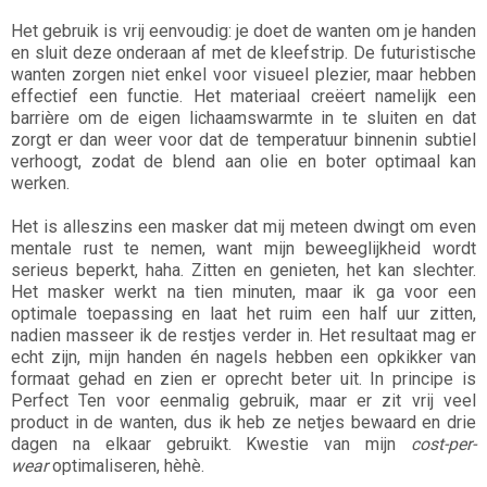
Het gebruik is vrij eenvoudig: je doet de wanten om je handen
en sluit deze onderaan af met de kleefstrip. De futuristische
wanten zorgen niet enkel voor visueel plezier, maar hebben
effectief een functie. Het materiaal creëert namelijk een
barrière om de eigen lichaamswarmte in te sluiten en dat
zorgt er dan weer voor dat de temperatuur binnenin subtiel
verhoogt, zodat de blend aan olie en boter optimaal kan
werken.
Het is alleszins een masker dat mij meteen dwingt om even
mentale rust te nemen, want mijn beweeglijkheid wordt
serieus beperkt, haha. Zitten en genieten, het kan slechter.
Het masker werkt na tien minuten, maar ik ga voor een
optimale toepassing en laat het ruim een half uur zitten,
nadien masseer ik de restjes verder in. Het resultaat mag er
echt zijn, mijn handen én nagels hebben een opkikker van
formaat gehad en zien er oprecht beter uit. In principe is
Perfect Ten voor eenmalig gebruik, maar er zit vrij veel
product in de wanten, dus ik heb ze netjes bewaard en drie
dagen na elkaar gebruikt. Kwestie van mijn
cost-per-
wear
optimaliseren, hèhè.