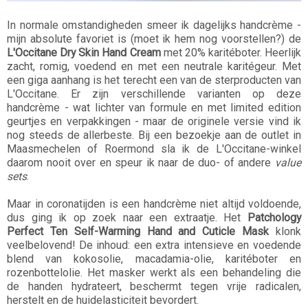
In normale omstandigheden smeer ik dagelijks handcrème -
mijn absolute favoriet is (moet ik hem nog voorstellen?) de
L'Occitane
Dry Skin Hand Cream
met 20% karitéboter. Heerlijk
zacht, romig, voedend en met een neutrale karitégeur. Met
een giga aanhang is het terecht een van de sterproducten van
L'Occitane. Er zijn verschillende varianten op deze
handcrème - wat lichter van formule en met limited edition
geurtjes en verpakkingen - maar de originele versie vind ik
nog steeds de allerbeste. Bij een bezoekje aan de outlet in
Maasmechelen of Roermond sla ik de L'Occitane-winkel
daarom nooit over en speur ik naar de duo- of andere
value
sets
.
Maar in coronatijden is een handcrème niet altijd voldoende,
dus ging ik op zoek naar een extraatje. Het
Patchology
Perfect Ten Self-Warming Hand and Cuticle Mask
klonk
veelbelovend! De inhoud: een extra intensieve en voedende
blend van kokosolie, macadamia-olie, karitéboter en
rozenbottelolie. Het masker werkt als een behandeling die
de handen hydrateert, beschermt tegen vrije radicalen,
herstelt en de huidelasticiteit bevordert.