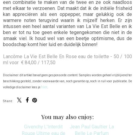
een combinatie te maken van de twee en ze ook naadloos
met elkaar te verzoenen. Dat maakt dat ik de initiële frisheid
kan appreciëren als een oppepper, maar gelukkig ook de
warmere noten terugvind waarin ik mijzelf herken. Er zijn
intussen een heel aantal varianten van La Vie Est Belle en ik
ben er tot nu toe geen enkele tegengekomen die niet in de
smaak viel. Ik houd wel van een beetje optimisme, dus de
boodschap komt hier luid en duidelijk binnen!
Lancôme La Vie Est Belle En Rose eau de toilette - 50 / 100
ml voor € 84,00 / 117,50
Disclaimer: dit artikel bevat geen gesponsorde content. Samples worden geheel vrijblijvend ter
beschikking gesteld, zonder voorwaarde van, noch garantie op, noch in ruil voor publicatie. De
hier
volledige disclaimer lees je
.
Share:
You may also enjoy: