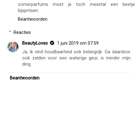
Heidi De Winter
28 mei 2019 om 23:03
In de zomer hou ik wel van een frisser parfum, maar qua
houdbaarheid liefst ook nog goed zijn. Dit laatste meestal
minder. La Vie est Belle en Rose klinkt goed en ziet er erg
mooi uit. Misschien toch eens proberen, de meeste
zomerparfums moet je toch meestal een beetje
bijspritsen.
Beantwoorden
Reacties
BeautyLoves
1 juni 2019 om 07:59
Ja, ik vind houdbaarheid ook belangrijk. Ga daardoor
ook zelden voor een waterige geur, is minder mijn
ding.
Beantwoorden