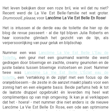
Het leven bekijken door een roze bril, wie wil dat nu niet?
Recent werd de La Vie Est Belle-familie net wat groter.
Drumroooll, please,
voor
Lancôme La Vie Est Belle En Rose
!
Het is intussen al de derde eau de toilette die hier op de
blog de revue passeert - al die tijd blijven Julia Roberts en
haar iconische glimlach het gezicht van de lijn, als
verpersoonlijking van puur geluk en blijdschap.
Nummer een was
Lancôme La Vie Est Belle L'Eau de
Toilette
,
een geur met een gourmand warmte die werd
gedragen door bloemige en zachte, creamy geurnoten en de
juiste balans tussen bloemige iristoetsen en zoet. Nummer
twee was
Lancôme La Vie Est Belle L'Éclat eau de
toilette
,
een 'vertakking in de zijlijn' met een focus op de
oranjebloesem - de zeste in de aanzet maakt plaats voor een
zonnig hart en een elegante basis. Beide parfums heb ik tot
de laatste druppel opgebruikt én leverden mij heel wat
complimentjes op van mijn omgeving. Ik kan je al verklappen
dat het - hoera! - met nummer drie niet anders is: de nieuwe
Lancôme La Vie Est Belle En Rose, een ode aan optimisme