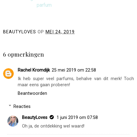
Givenchy L'Interdit
Jean Paul Gaultier La
Rouge Ultime eau de
Belle Le Parfum
parfum
BEAUTYLOVES
OP
MEI 24, 2019
DELEN
6 opmerkingen
Rachel Kromdijk
25 mei 2019 om 22:58
Ik heb super veel parfums, behalve van dit merk! Toch
maar eens gaan proberen!