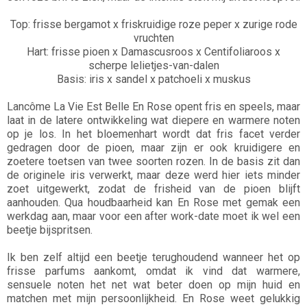
Top: frisse bergamot x friskruidige roze peper x zurige rode
vruchten
Hart: frisse pioen x Damascusroos x Centifoliaroos x
scherpe lelietjes-van-dalen
Basis: iris x sandel x patchoeli x muskus
Lancôme La Vie Est Belle En Rose opent fris en speels, maar
laat in de latere ontwikkeling wat diepere en warmere noten
op je los. In het bloemenhart wordt dat fris facet verder
gedragen door de pioen, maar zijn er ook kruidigere en
zoetere toetsen van twee soorten rozen. In de basis zit dan
de originele iris verwerkt, maar deze werd hier iets minder
zoet uitgewerkt, zodat de frisheid van de pioen blijft
aanhouden. Qua houdbaarheid kan En Rose met gemak een
werkdag aan, maar voor een after work-date moet ik wel een
beetje bijspritsen.
Ik ben zelf altijd een beetje terughoudend wanneer het op
frisse parfums aankomt, omdat ik vind dat warmere,
sensuele noten het net wat beter doen op mijn huid en
matchen met mijn persoonlijkheid. En Rose weet gelukkig