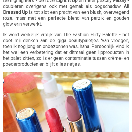
De highlighters - de roze
Light It Up
en meer peachy
Flashy
-
doubleren overigens ook met gemak als oogschaduw.
All
Dressed Up
is tot slot een pracht van een blush, overwegend
roze, maar met een perfecte blend van perzik en gouden
glow erin verwerkt.
Ik word werkelijk vrolijk van The Fashion Flirty Palette - het
doet mij denken aan de giga beautypaletjes 'van vroeger',
toen ik nog jong en onbezonnen was, haha. Persoonlijk vind ik
het wel een verbetering dat er ditmaal geen lipproducten in
het palet zitten, zo is er geen contaminatie tussen crème- en
poederproducten en blijft alles netjes.