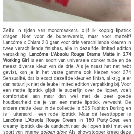
Zelfs in tijden van mondmaskers, blijf ik koppig lipstick
dragen. Niet voor de buitenwereld, maar voor mezelf!
Lancôme x Chiara 2.0 gaan voor drie verschillende kleuren in
twee verschillende finishes, alle in dezelfde limited edition
verpakking:
Lancôme L'Absolu Rouge Drama Matte
in
274
Working Girl
is een soort van universele donker nude en de
meest diverse kleur van de drie. Als je naast het net hebt
gevist, kan je in het vaste gamma ook kiezen voor 274
Sensualité, dat is exact dezelfde kleur en finish, al krijg je er
dan natuurlijk niet de leuke limited edition verpakking bij. Voor
een matte lipstick glijdt 'ie superfijn over de lippen, voelt
comfortabel aan maar dan wel met de zeer goede
houdbaarheid die je van een matte lipstick verwacht. De
andere matte kleur in de collectie is 505 Fashion Darling en
is - uiteraard - een rode lipstick. Maar dé feesttopper is
Lancôme L'Absolu Rouge Cream
in
160 Party-Goer
, een
creamy lipstick die de aandacht naar de lippen trekt met een
soort van interne
golden glow
. Als showstopper kreeg deze