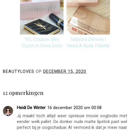
YSL Couture Mini
Natasha Denona I
Clutch in Stora Dolls
Need A Nude Palette
BEAUTYLOVES
OP
DECEMBER 15, 2020
DELEN
12 opmerkingen
Heidi De Winter
16 december 2020 om 00:08
Jij maakt toch altijd weer opnieuw mooie ooglooks met
eender welk pallet. De donker nude matte lipstick past wel
perfect bij je oogschaduw. Al vermoed ik dat je meer naar