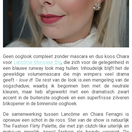
Geen ooglook compleet zonder mascara en dus koos Chiara
voor
Lancôme Monsieur Big
, die zich voor de gelegenheid in
een blauwe runway look mag hullen. Inhoudelijk blijft het de
geweldige volumemascara die mijn wimpers veel drama
geeft -
love it
! De rest van de look is een mengeling van de
oogschaduw, waarbij ik begonnen ben met de neutrale
kleuren, maar heb afgewerkt met een dramatisch zwart
accent in de buitenste ooghoek en een superfrisse zilveren
blikopener in de binnenste ooghoek.
De samenwerking tussen Lancôme en Chiara Ferragni is
opnieuw een schot in de roos. Ster van de show is natuurlijk
The Fashion Flirty Palette, die met zijn clutch-like uiterlijk en
make-up innerlijk zowel fashion als beauty verenigt. De