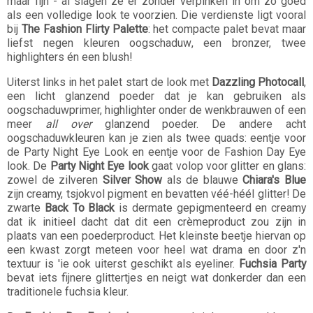
maar fijn - al slagen ze er zonder verpinken in om zo goed
als een volledige look te voorzien. Die verdienste ligt vooral
bij
The Fashion Flirty Palette
: het compacte palet bevat maar
liefst negen kleuren oogschaduw, een bronzer, twee
highlighters én een blush!
Uiterst links in het palet start de look met
Dazzling Photocall
,
een licht glanzend poeder dat je kan gebruiken als
oogschaduwprimer, highlighter onder de wenkbrauwen of een
meer
all over
glanzend poeder. De andere acht
oogschaduwkleuren kan je zien als twee quads: eentje voor
de Party Night Eye Look en eentje voor de Fashion Day Eye
look. De
Party Night Eye look
gaat volop voor glitter en glans:
zowel de zilveren
Silver Show
als de blauwe
Chiara's Blue
zijn creamy, tsjokvol pigment en bevatten véé-héél glitter! De
zwarte
Back To Black
is dermate gepigmenteerd en creamy
dat ik initieel dacht dat dit een crèmeproduct zou zijn in
plaats van een poederproduct. Het kleinste beetje hiervan op
een kwast zorgt meteen voor heel wat drama en door z'n
textuur is 'ie ook uiterst geschikt als eyeliner.
Fuchsia Party
bevat iets fijnere glittertjes en neigt wat donkerder dan een
traditionele fuchsia kleur.