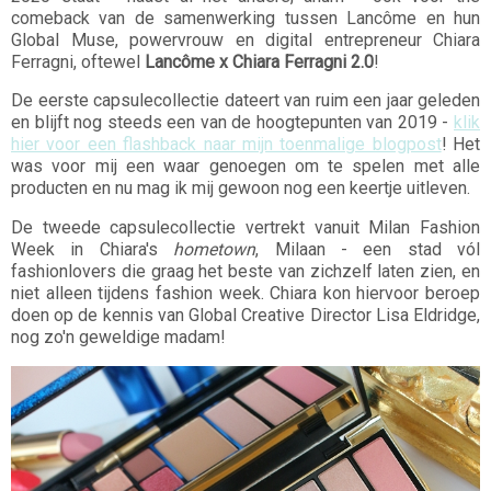
comeback van de samenwerking tussen Lancôme en hun
Global Muse, powervrouw en digital entrepreneur Chiara
Ferragni, oftewel
Lancôme x Chiara Ferragni 2.0
!
De eerste capsulecollectie dateert van ruim een jaar geleden
en blijft nog steeds een van de hoogtepunten van 2019 -
klik
hier voor een flashback naar mijn toenmalige blogpost
! Het
was voor mij een waar genoegen om te spelen met alle
producten en nu mag ik mij gewoon nog een keertje uitleven.
De tweede capsulecollectie vertrekt vanuit Milan Fashion
Week in Chiara's
hometown
, Milaan - een stad vól
fashionlovers die graag het beste van zichzelf laten zien, en
niet alleen tijdens fashion week. Chiara kon hiervoor beroep
doen op de kennis van Global Creative Director Lisa Eldridge,
nog zo'n geweldige madam!