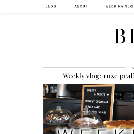
BLOG
ABOUT
WEDDING SERI
B
1
Weekly vlog: roze pra