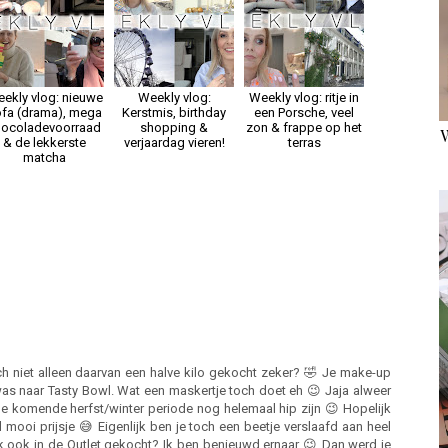
ekly vlog: nieuwe
Weekly vlog:
Weekly vlog: ritje in
fa (drama), mega
Kerstmis, birthday
een Porsche, veel
hocoladevoorraad
shopping &
zon & frappe op het
& de lekkerste
verjaardag vieren!
terras
matcha
niet alleen daarvan een halve kilo gekocht zeker? 🤣 Je make-up
as naar Tasty Bowl. Wat een maskertje toch doet eh 😉 Jaja alweer
de komende herfst/winter periode nog helemaal hip zijn 😉 Hopelijk
ooi prijsje 😅 Eigenlijk ben je toch een beetje verslaafd aan heel
k ook in de Outlet gekocht? Ik ben benieuwd ernaar 😉 Dan werd je