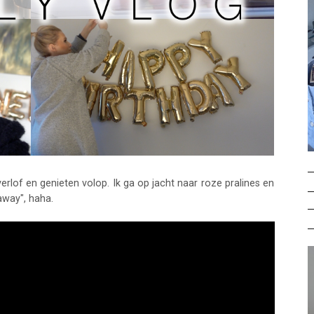
rlof en genieten volop. Ik ga op jacht naar roze pralines en
away", haha.