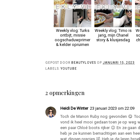
Weekly vlog: Turks
Weekly vlog: Timo is
We
ontbijt, missie
jarig, mijn Chanel
so
oogschaduwprimer
story & klusjesdag
c
& kelder opruimen
GEPOST DOOR
BEAUTYLOVES
OP
JANUARI 15, 2023
LABELS:
YOUTUBE
2 opmerkingen
Heidi De Winter
23 januari 2023 om 22:09
Toch de Manon Ruby nog gevonden 😋 Toch 
vond ik heel mooi gedaan toen je op weg w
een paar Chloé boots rijker 😉 En ze gaan 
heb je ze kunnen bemachtigen aan een heel m
wat dingen precies 🤣 Heb je de leren broe