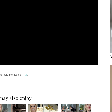
hier
e disclaimer lees je
.
may also enjoy: